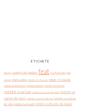
ETICHETE
feat
ciuperci de padure
bacon
fructe de mare
idei
reteta video
retete 15 minute
simple
retete 10 minute
retete asiatice
retete chinezesti
retete ardelenesti
retete craciun
retete cu
retete cu carne de miel
carne de porc
retete cu carne
retete cu carne de pui
de vita
retete cu fructe de mare
retete cu creveti