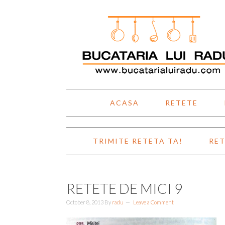
Skip
Skip
Skip
Skip
to
to
to
to
primary
main
primary
footer
navigation
content
sidebar
ACASA
RETETE
TRIMITE RETETA TA!
RET
RETETE DE MICI 9
October 8, 2013
By
radu
Leave a Comment