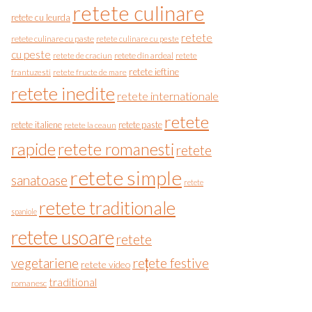
retete culinare
retete cu leurda
retete
retete culinare cu paste
retete culinare cu peste
cu peste
retete de craciun
retete din ardeal
retete
retete ieftine
frantuzesti
retete fructe de mare
retete inedite
retete internationale
retete
retete italiene
retete paste
retete la ceaun
rapide
retete romanesti
retete
retete simple
sanatoase
retete
retete traditionale
spaniole
retete usoare
retete
vegetariene
rețete festive
retete video
traditional
romanesc