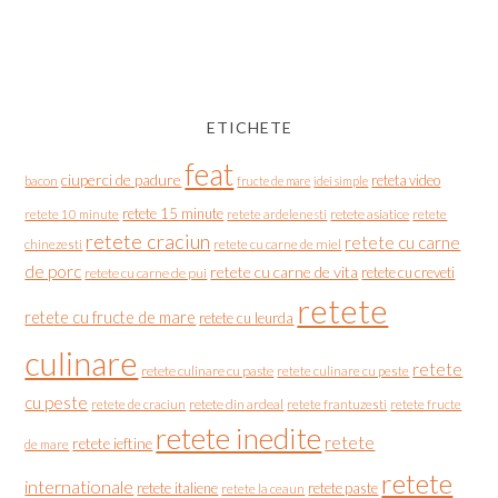
ETICHETE
feat
ciuperci de padure
reteta video
bacon
fructe de mare
idei simple
retete 15 minute
retete asiatice
retete
retete 10 minute
retete ardelenesti
retete craciun
retete cu carne
chinezesti
retete cu carne de miel
de porc
retete cu carne de vita
retete cu creveti
retete cu carne de pui
retete
retete cu fructe de mare
retete cu leurda
culinare
retete
retete culinare cu paste
retete culinare cu peste
cu peste
retete de craciun
retete din ardeal
retete frantuzesti
retete fructe
retete inedite
retete
retete ieftine
de mare
retete
internationale
retete italiene
retete paste
retete la ceaun