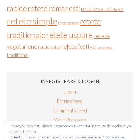
rapide
retete romanesti
retete sanatoase
retete simple
retete
retete spaniole
retete usoare
traditionale
retete
vegetariene
rețete festive
retete video
romanesc
traditional
INREGISTRARE & LOG-IN
Log in
Entries feed
Comments feed
WordPress.org
Privacy & Cookies: This site uses cookies. By continuing to use this website, you
agree to their use.
To find out more, including how to control cookies, see here:
Cookie Policy