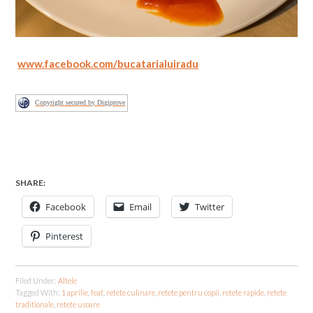
www.facebook.com/bucatarialuiradu
Copyright secured by Digiprove
SHARE:
Facebook
Email
Twitter
Pinterest
Filed Under:
Altele
Tagged With:
1 aprilie
,
feat
,
retete culinare
,
retete pentru copii
,
retete rapide
,
retete
traditionale
,
retete usoare