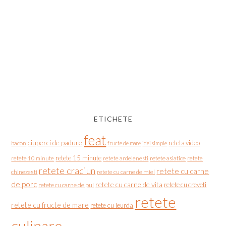
ETICHETE
feat
ciuperci de padure
reteta video
bacon
fructe de mare
idei simple
retete 15 minute
retete asiatice
retete
retete 10 minute
retete ardelenesti
retete craciun
retete cu carne
chinezesti
retete cu carne de miel
de porc
retete cu carne de vita
retete cu creveti
retete cu carne de pui
retete
retete cu fructe de mare
retete cu leurda
culinare