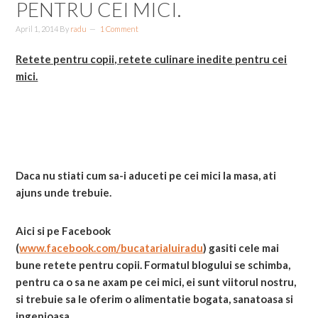
PENTRU CEI MICI.
April 1, 2014
By
radu
1 Comment
Retete pentru copii, retete culinare inedite pentru cei
mici.
Daca nu stiati cum sa-i aduceti pe cei mici la masa, ati
ajuns unde trebuie.
Aici si pe Facebook
(
www.facebook.com/bucatarialuiradu
) gasiti cele mai
bune retete pentru copii. Formatul blogului se schimba,
pentru ca o sa ne axam pe cei mici, ei sunt viitorul nostru,
si trebuie sa le oferim o alimentatie bogata, sanatoasa si
ingenioasa.