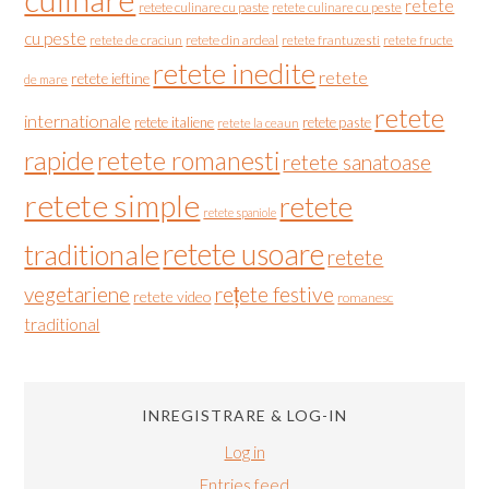
retete
retete culinare cu paste
retete culinare cu peste
cu peste
retete de craciun
retete din ardeal
retete frantuzesti
retete fructe
retete inedite
retete
retete ieftine
de mare
retete
internationale
retete italiene
retete paste
retete la ceaun
rapide
retete romanesti
retete sanatoase
retete simple
retete
retete spaniole
retete usoare
traditionale
retete
vegetariene
rețete festive
retete video
romanesc
traditional
INREGISTRARE & LOG-IN
Log in
Entries feed