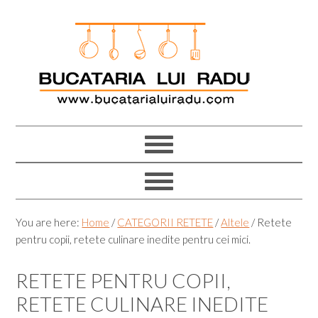
Skip
Skip
Skip
Skip
to
to
to
to
primary
main
primary
footer
navigation
content
sidebar
You are here:
Home
/
CATEGORII RETETE
/
Altele
/
Retete
pentru copii, retete culinare inedite pentru cei mici.
RETETE PENTRU COPII,
RETETE CULINARE INEDITE