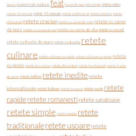
feat
ciuperci de padure
reteta video
bacon
fructe de mare
idei simple
retete 15 minute
retete asiatice
retete
retete 10 minute
retete ardelenesti
retete craciun
retete cu carne
chinezesti
retete cu carne de miel
de porc
retete cu carne de vita
retete cu creveti
retete cu carne de pui
retete
retete cu fructe de mare
retete cu leurda
culinare
retete
retete culinare cu paste
retete culinare cu peste
cu peste
retete de craciun
retete din ardeal
retete frantuzesti
retete fructe
retete inedite
retete
retete ieftine
de mare
retete
internationale
retete italiene
retete paste
retete la ceaun
rapide
retete romanesti
retete sanatoase
retete simple
retete
retete spaniole
retete usoare
traditionale
retete