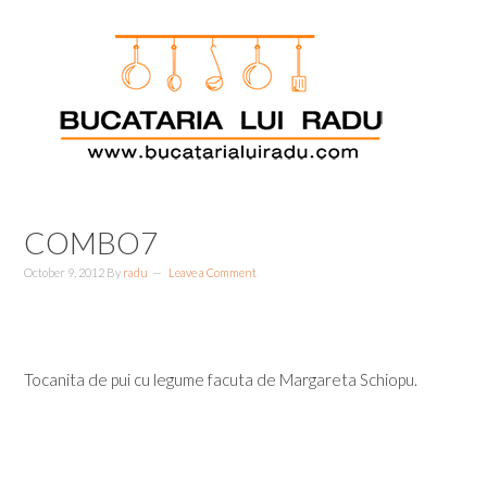
Skip
Skip
Skip
Skip
to
to
to
to
primary
main
primary
footer
navigation
content
sidebar
COMBO7
October 9, 2012
By
radu
Leave a Comment
Tocanita de pui cu legume facuta de Margareta Schiopu.