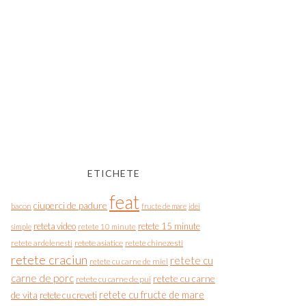
ETICHETE
feat
ciuperci de padure
bacon
fructe de mare
idei
reteta video
retete 15 minute
simple
retete 10 minute
retete asiatice
retete chinezesti
retete ardelenesti
retete craciun
retete cu
retete cu carne de miel
carne de porc
retete cu carne
retete cu carne de pui
de vita
retete cu fructe de mare
retete cu creveti