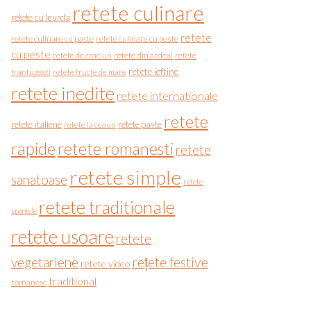
retete culinare
retete cu leurda
retete
retete culinare cu paste
retete culinare cu peste
cu peste
retete de craciun
retete din ardeal
retete
retete ieftine
frantuzesti
retete fructe de mare
retete inedite
retete internationale
retete
retete italiene
retete paste
retete la ceaun
rapide
retete romanesti
retete
retete simple
sanatoase
retete
retete traditionale
spaniole
retete usoare
retete
vegetariene
rețete festive
retete video
traditional
romanesc