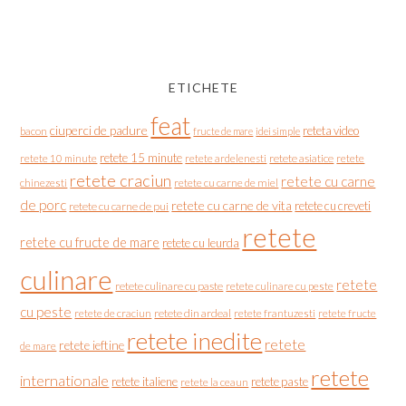
ETICHETE
feat
ciuperci de padure
reteta video
bacon
fructe de mare
idei simple
retete 15 minute
retete asiatice
retete
retete 10 minute
retete ardelenesti
retete craciun
retete cu carne
chinezesti
retete cu carne de miel
de porc
retete cu carne de vita
retete cu creveti
retete cu carne de pui
retete
retete cu fructe de mare
retete cu leurda
culinare
retete
retete culinare cu paste
retete culinare cu peste
cu peste
retete de craciun
retete din ardeal
retete frantuzesti
retete fructe
retete inedite
retete
retete ieftine
de mare
retete
internationale
retete italiene
retete paste
retete la ceaun