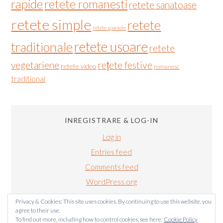
rapide
retete romanesti
retete sanatoase
retete simple
retete
retete spaniole
retete usoare
traditionale
retete
vegetariene
rețete festive
retete video
romanesc
traditional
INREGISTRARE & LOG-IN
Log in
Entries feed
Comments feed
WordPress.org
Privacy & Cookies: This site uses cookies. By continuing to use this website, you
agree to their use.
To find out more, including how to control cookies, see here:
Cookie Policy