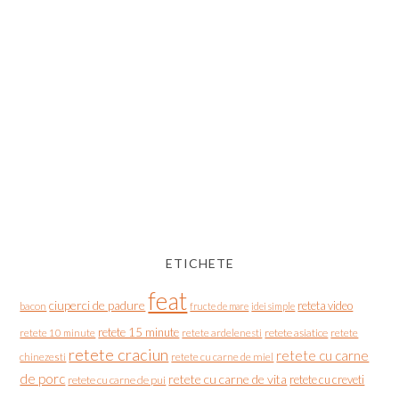
ETICHETE
feat
ciuperci de padure
reteta video
bacon
fructe de mare
idei simple
retete 15 minute
retete asiatice
retete
retete 10 minute
retete ardelenesti
retete craciun
retete cu carne
chinezesti
retete cu carne de miel
de porc
retete cu carne de vita
retete cu creveti
retete cu carne de pui