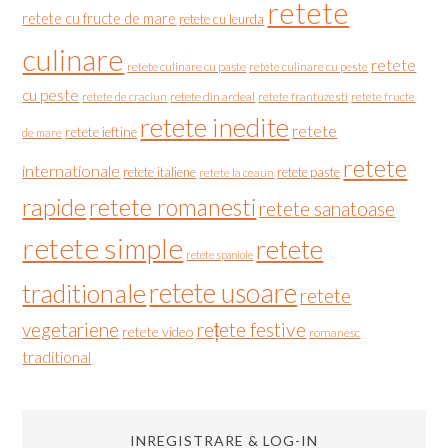
retete
retete cu fructe de mare
retete cu leurda
culinare
retete
retete culinare cu paste
retete culinare cu peste
cu peste
retete de craciun
retete din ardeal
retete frantuzesti
retete fructe
retete inedite
retete
retete ieftine
de mare
retete
internationale
retete italiene
retete paste
retete la ceaun
rapide
retete romanesti
retete sanatoase
retete simple
retete
retete spaniole
retete usoare
traditionale
retete
vegetariene
rețete festive
retete video
romanesc
traditional
INREGISTRARE & LOG-IN