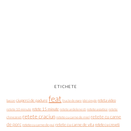
ETICHETE
feat
ciuperci de padure
reteta video
bacon
fructe de mare
idei simple
retete 15 minute
retete asiatice
retete
retete 10 minute
retete ardelenesti
retete craciun
retete cu carne
chinezesti
retete cu carne de miel
de porc
retete cu carne de vita
retete cu creveti
retete cu carne de pui