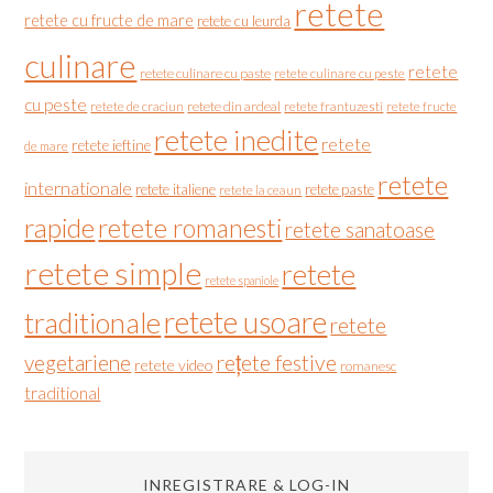
retete
retete cu fructe de mare
retete cu leurda
culinare
retete
retete culinare cu paste
retete culinare cu peste
cu peste
retete de craciun
retete din ardeal
retete frantuzesti
retete fructe
retete inedite
retete
retete ieftine
de mare
retete
internationale
retete italiene
retete paste
retete la ceaun
rapide
retete romanesti
retete sanatoase
retete simple
retete
retete spaniole
retete usoare
traditionale
retete
vegetariene
rețete festive
retete video
romanesc
traditional
INREGISTRARE & LOG-IN