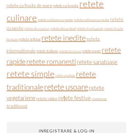
retete
retete cu fructe de mare
retete cu leurda
culinare
retete
retete culinare cu paste
retete culinare cu peste
cu peste
retete de craciun
retete din ardeal
retete frantuzesti
retete fructe
retete inedite
retete
retete ieftine
de mare
retete
internationale
retete italiene
retete paste
retete la ceaun
rapide
retete romanesti
retete sanatoase
retete simple
retete
retete spaniole
retete usoare
traditionale
retete
vegetariene
rețete festive
retete video
romanesc
traditional
INREGISTRARE & LOG-IN