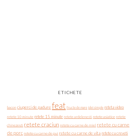
ETICHETE
feat
ciuperci de padure
reteta video
bacon
fructe de mare
idei simple
retete 15 minute
retete asiatice
retete
retete 10 minute
retete ardelenesti
retete craciun
retete cu carne
chinezesti
retete cu carne de miel
de porc
retete cu carne de vita
retete cu creveti
retete cu carne de pui