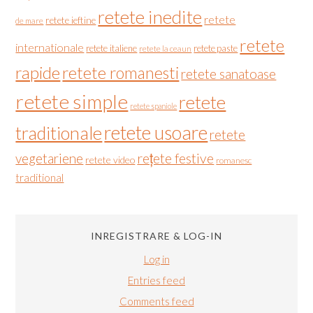
retete inedite
retete
retete ieftine
de mare
retete
internationale
retete italiene
retete paste
retete la ceaun
rapide
retete romanesti
retete sanatoase
retete simple
retete
retete spaniole
retete usoare
traditionale
retete
vegetariene
rețete festive
retete video
romanesc
traditional
INREGISTRARE & LOG-IN
Log in
Entries feed
Comments feed