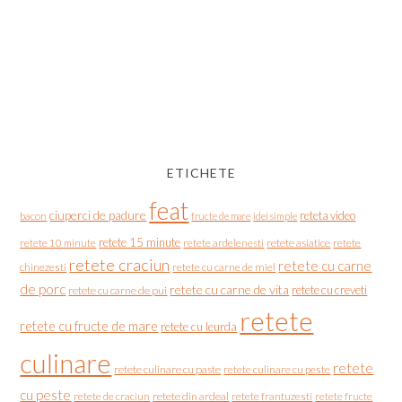
ETICHETE
feat
ciuperci de padure
reteta video
bacon
fructe de mare
idei simple
retete 15 minute
retete asiatice
retete
retete 10 minute
retete ardelenesti
retete craciun
retete cu carne
chinezesti
retete cu carne de miel
de porc
retete cu carne de vita
retete cu creveti
retete cu carne de pui
retete
retete cu fructe de mare
retete cu leurda
culinare
retete
retete culinare cu paste
retete culinare cu peste
cu peste
retete de craciun
retete din ardeal
retete frantuzesti
retete fructe