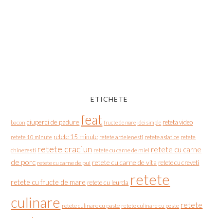
ETICHETE
feat
ciuperci de padure
reteta video
bacon
fructe de mare
idei simple
retete 15 minute
retete asiatice
retete
retete 10 minute
retete ardelenesti
retete craciun
retete cu carne
chinezesti
retete cu carne de miel
de porc
retete cu carne de vita
retete cu creveti
retete cu carne de pui
retete
retete cu fructe de mare
retete cu leurda
culinare
retete
retete culinare cu paste
retete culinare cu peste