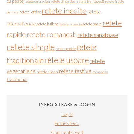
cu peste
retete de craciun
retete din ardeal
retete frantuzesti
retete fructe
retete inedite
retete
retete ieftine
de mare
retete
internationale
retete italiene
retete paste
retete la ceaun
rapide
retete romanesti
retete sanatoase
retete simple
retete
retete spaniole
retete usoare
traditionale
retete
vegetariene
rețete festive
retete video
romanesc
traditional
INREGISTRARE & LOG-IN
Log in
Entries feed
Comments feed