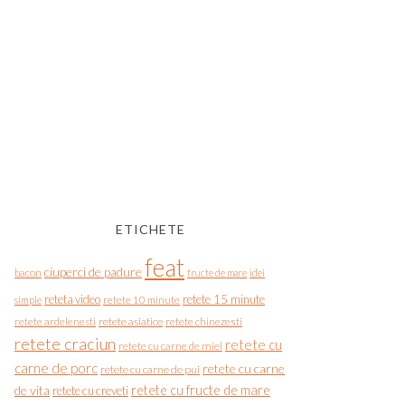
ETICHETE
feat
ciuperci de padure
bacon
fructe de mare
idei
reteta video
retete 15 minute
simple
retete 10 minute
retete asiatice
retete chinezesti
retete ardelenesti
retete craciun
retete cu
retete cu carne de miel
carne de porc
retete cu carne
retete cu carne de pui
de vita
retete cu fructe de mare
retete cu creveti