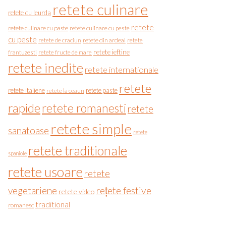
retete culinare
retete cu leurda
retete
retete culinare cu paste
retete culinare cu peste
cu peste
retete de craciun
retete din ardeal
retete
retete ieftine
frantuzesti
retete fructe de mare
retete inedite
retete internationale
retete
retete italiene
retete paste
retete la ceaun
rapide
retete romanesti
retete
retete simple
sanatoase
retete
retete traditionale
spaniole
retete usoare
retete
vegetariene
rețete festive
retete video
traditional
romanesc