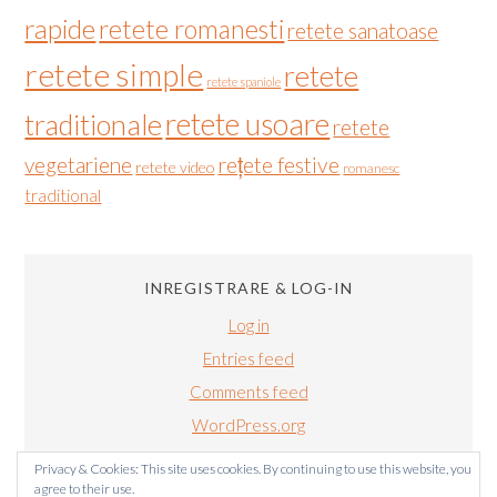
rapide
retete romanesti
retete sanatoase
retete simple
retete
retete spaniole
retete usoare
traditionale
retete
vegetariene
rețete festive
retete video
romanesc
traditional
INREGISTRARE & LOG-IN
Log in
Entries feed
Comments feed
WordPress.org
Privacy & Cookies: This site uses cookies. By continuing to use this website, you
agree to their use.