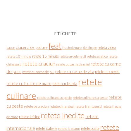
ETICHETE
feat
ciuperci de padure
reteta video
bacon
fructe de mare
idei simple
retete 15 minute
retete asiatice
retete
retete 10 minute
retete ardelenesti
retete craciun
retete cu carne
chinezesti
retete cu carne de miel
de porc
retete cu carne de vita
retete cu creveti
retete cu carne de pui
retete
retete cu fructe de mare
retete cu leurda
culinare
retete
retete culinare cu paste
retete culinare cu peste
cu peste
retete de craciun
retete din ardeal
retete frantuzesti
retete fructe
retete inedite
retete
retete ieftine
de mare
retete
internationale
retete italiene
retete paste
retete la ceaun