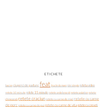
ETICHETE
feat
ciuperci de padure
reteta video
bacon
fructe de mare
idei simple
retete 15 minute
retete asiatice
retete
retete 10 minute
retete ardelenesti
retete craciun
retete cu carne
chinezesti
retete cu carne de miel
de porc
retete cu carne de vita
retete cu creveti
retete cu carne de pui