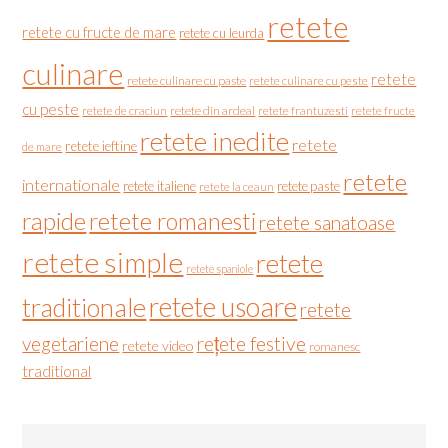
retete
retete cu fructe de mare
retete cu leurda
culinare
retete
retete culinare cu paste
retete culinare cu peste
cu peste
retete de craciun
retete din ardeal
retete frantuzesti
retete fructe
retete inedite
retete
retete ieftine
de mare
retete
internationale
retete italiene
retete paste
retete la ceaun
rapide
retete romanesti
retete sanatoase
retete simple
retete
retete spaniole
retete usoare
traditionale
retete
vegetariene
rețete festive
retete video
romanesc
traditional