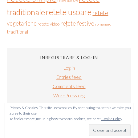
retete spaniole
retete usoare
traditionale
retete
vegetariene
rețete festive
retete video
romanesc
traditional
INREGISTRARE & LOG-IN
Log in
Entries feed
Comments feed
WordPress.org
Privacy & Cookies: This site uses cookies. By continuing to use this website, you
agree to their use.
To find out more, including how to control cookies, see here:
Cookie Policy
BUCATARIALUIRADU.COM COPYRIGHT © 2011-2024. TOATE
DREPTURILE SUNT REZERVATE.