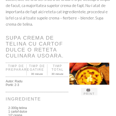
de facut, ca majoritatea supelor crema de fapt. Nu-i atat de
importanta de fapt aici reteta cat ingredientele, procedeul e
la fel ca si al toate supele crema – fierbere – blender. Supa
crema de telina.
SUPA CREMA DE
TELINA CU CARTOF
DULCE O RETETA
CULINARA USOARA.
TIMP DE
TIMP DE
TIMP
PREPARARE
GATIRE
TOTAL
30 minute
30 minute
Autor:
Radu
Portii:
2-3
PRINT
INGREDIENTE
2-300g telina
1 cartof dulce
1/2 ceapa