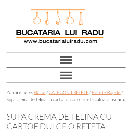
Skip
Skip
Skip
Skip
to
to
to
to
primary
main
primary
footer
navigation
content
sidebar
You are here:
Home
/
CATEGORII RETETE
/
Retete Rapide
/
Supa crema de telina cu cartof dulce o reteta culinara usoara.
SUPA CREMA DE TELINA CU
CARTOF DULCE O RETETA