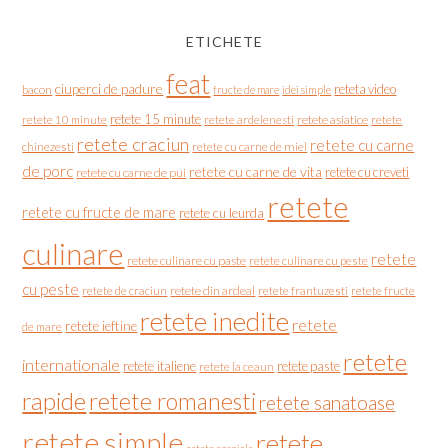
ETICHETE
feat
ciuperci de padure
reteta video
bacon
fructe de mare
idei simple
retete 15 minute
retete asiatice
retete
retete 10 minute
retete ardelenesti
retete craciun
retete cu carne
chinezesti
retete cu carne de miel
de porc
retete cu carne de vita
retete cu creveti
retete cu carne de pui
retete
retete cu fructe de mare
retete cu leurda
culinare
retete
retete culinare cu paste
retete culinare cu peste
cu peste
retete de craciun
retete din ardeal
retete frantuzesti
retete fructe
retete inedite
retete
retete ieftine
de mare
retete
internationale
retete italiene
retete paste
retete la ceaun
rapide
retete romanesti
retete sanatoase
retete simple
retete