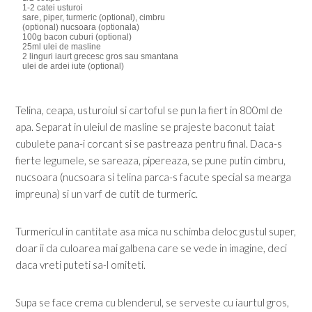
1-2 catei usturoi
sare, piper, turmeric (optional), cimbru
(optional) nucsoara (optionala)
100g bacon cuburi (optional)
25ml ulei de masline
2 linguri iaurt grecesc gros sau smantana
ulei de ardei iute (optional)
Telina, ceapa, usturoiul si cartoful se pun la fiert in 800ml de
apa. Separat in uleiul de masline se prajeste baconut taiat
cubulete pana-i corcant si se pastreaza pentru final. Daca-s
fierte legumele, se sareaza, pipereaza, se pune putin cimbru,
nucsoara (nucsoara si telina parca-s facute special sa mearga
impreuna) si un varf de cutit de turmeric.
Turmericul in cantitate asa mica nu schimba deloc gustul super,
doar ii da culoarea mai galbena care se vede in imagine, deci
daca vreti puteti sa-l omiteti.
Supa se face crema cu blenderul, se serveste cu iaurtul gros,