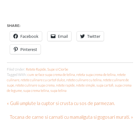
SHARE:
Facebook
Email
Twitter
Pinterest
Filed Under:
Retete Rapide
,
Supe si Ciorbe
Tagged With:
cum se face supa crema de telina
,
reteta supa crema de telina
,
retete
culinare
,
retete culinare cu cartof dulce
,
retete culinare cu telina
,
retete culinare de
supe
,
retete culinare supa crema
,
retete rapide
,
retete simple
,
supa cartofi
,
supa crema
de legume
,
supa crema telina
,
supa telina
« Gulii umplute la cuptor si crusta cu sos de parmezan.
Tocana de carne si carnati cu mamaliguta si gogosari murati. »