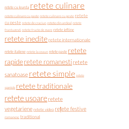
retete culinare
retete cu leurda
retete
retete culinare cu paste
retete culinare cu peste
cu peste
retete de craciun
retete din ardeal
retete
retete ieftine
frantuzesti
retete fructe de mare
retete inedite
retete internationale
retete
retete italiene
retete paste
retete la ceaun
rapide
retete romanesti
retete
retete simple
sanatoase
retete
retete traditionale
spaniole
retete usoare
retete
vegetariene
rețete festive
retete video
traditional
romanesc