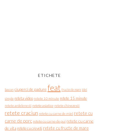
ETICHETE
feat
ciuperci de padure
bacon
fructe de mare
idei
reteta video
retete 15 minute
simple
retete 10 minute
retete asiatice
retete chinezesti
retete ardelenesti
retete craciun
retete cu
retete cu carne de miel
carne de porc
retete cu carne
retete cu carne de pui
de vita
retete cu fructe de mare
retete cu creveti