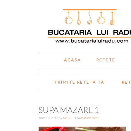
Skip
Skip
Skip
Skip
to
to
to
to
primary
main
primary
footer
navigation
content
sidebar
ACASA
RETETE
TRIMITE RETETA TA!
RET
SUPA MAZARE 1
June 14, 2012
By
radu
Leave a Comment