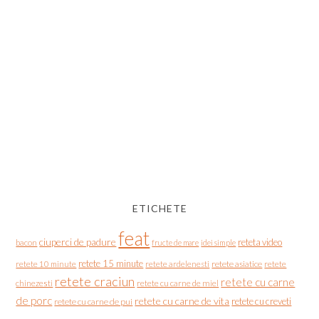
ETICHETE
feat
ciuperci de padure
reteta video
bacon
fructe de mare
idei simple
retete 15 minute
retete asiatice
retete
retete 10 minute
retete ardelenesti
retete craciun
retete cu carne
chinezesti
retete cu carne de miel
de porc
retete cu carne de vita
retete cu creveti
retete cu carne de pui