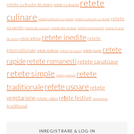
retete
retete cu fructe de mare
retete cu leurda
culinare
retete
retete culinare cu paste
retete culinare cu peste
cu peste
retete de craciun
retete din ardeal
retete frantuzesti
retete fructe
retete inedite
retete
retete ieftine
de mare
retete
internationale
retete italiene
retete paste
retete la ceaun
rapide
retete romanesti
retete sanatoase
retete simple
retete
retete spaniole
retete usoare
traditionale
retete
vegetariene
rețete festive
retete video
romanesc
traditional
INREGISTRARE & LOG-IN