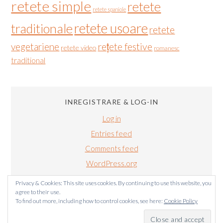
retete simple
retete
retete spaniole
retete usoare
traditionale
retete
vegetariene
rețete festive
retete video
romanesc
traditional
INREGISTRARE & LOG-IN
Log in
Entries feed
Comments feed
WordPress.org
Privacy & Cookies: This site uses cookies. By continuing to use this website, you
agree to their use.
To find out more, including how to control cookies, see here:
Cookie Policy
BUCATARIALUIRADU.COM COPYRIGHT © 2011-2024. TOATE