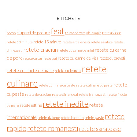
ETICHETE
feat
ciuperci de padure
reteta video
bacon
fructe de mare
idei simple
retete 15 minute
retete asiatice
retete
retete 10 minute
retete ardelenesti
retete craciun
retete cu carne
chinezesti
retete cu carne de miel
de porc
retete cu carne de vita
retete cu creveti
retete cu carne de pui
retete
retete cu fructe de mare
retete cu leurda
culinare
retete
retete culinare cu paste
retete culinare cu peste
cu peste
retete de craciun
retete din ardeal
retete frantuzesti
retete fructe
retete inedite
retete
retete ieftine
de mare
retete
internationale
retete italiene
retete paste
retete la ceaun
rapide
retete romanesti
retete sanatoase