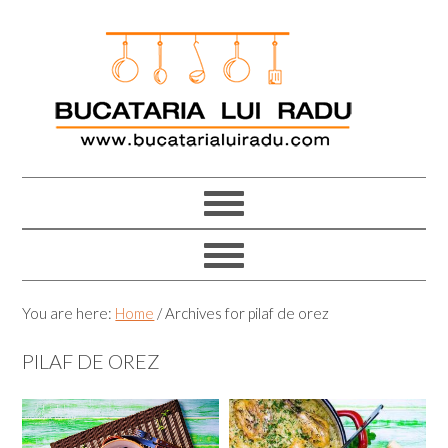
Skip
Skip
Skip
Skip
to
to
to
to
primary
main
primary
footer
navigation
content
sidebar
You are here:
Home
/
Archives for pilaf de orez
PILAF DE OREZ