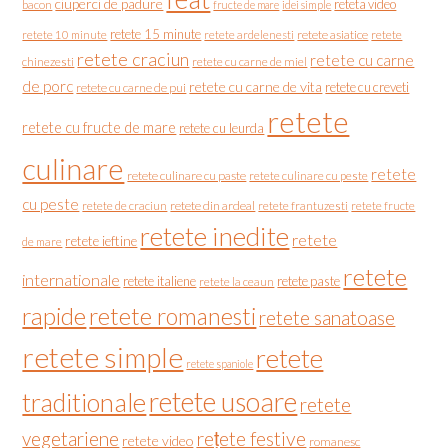
ciuperci de padure
reteta video
bacon
fructe de mare
idei simple
retete 15 minute
retete asiatice
retete
retete 10 minute
retete ardelenesti
retete craciun
retete cu carne
chinezesti
retete cu carne de miel
de porc
retete cu carne de vita
retete cu creveti
retete cu carne de pui
retete
retete cu fructe de mare
retete cu leurda
culinare
retete
retete culinare cu paste
retete culinare cu peste
cu peste
retete de craciun
retete din ardeal
retete frantuzesti
retete fructe
retete inedite
retete
retete ieftine
de mare
retete
internationale
retete italiene
retete paste
retete la ceaun
rapide
retete romanesti
retete sanatoase
retete simple
retete
retete spaniole
retete usoare
traditionale
retete
vegetariene
rețete festive
retete video
romanesc