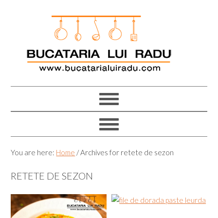
Skip
Skip
Skip
Skip
to
to
to
to
primary
main
primary
footer
navigation
content
sidebar
You are here:
Home
/
Archives for retete de sezon
RETETE DE SEZON