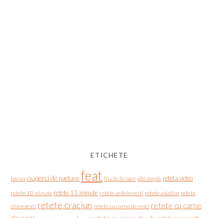
ETICHETE
feat
ciuperci de padure
reteta video
bacon
fructe de mare
idei simple
retete 15 minute
retete asiatice
retete
retete 10 minute
retete ardelenesti
retete craciun
retete cu carne
chinezesti
retete cu carne de miel