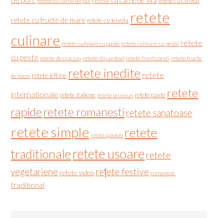
de porc
retete cu carne de vita
retete cu creveti
retete cu carne de pui
retete
retete cu fructe de mare
retete cu leurda
culinare
retete
retete culinare cu paste
retete culinare cu peste
cu peste
retete de craciun
retete din ardeal
retete frantuzesti
retete fructe
retete inedite
retete
retete ieftine
de mare
retete
internationale
retete italiene
retete paste
retete la ceaun
rapide
retete romanesti
retete sanatoase
retete simple
retete
retete spaniole
retete usoare
traditionale
retete
vegetariene
rețete festive
retete video
romanesc
traditional