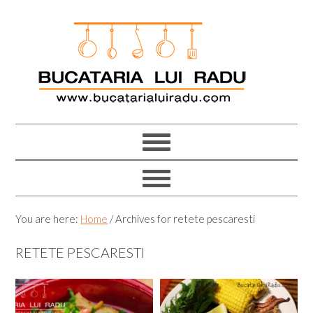
Skip
Skip
Skip
Skip
to
to
to
to
primary
main
primary
footer
navigation
content
sidebar
You are here:
Home
/
Archives for retete pescaresti
RETETE PESCARESTI