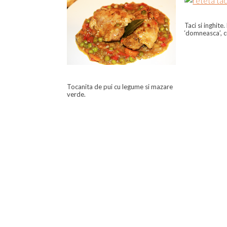
Taci si inghite
‘domneasca’, cu
Tocanita de pui cu legume si mazare
verde.