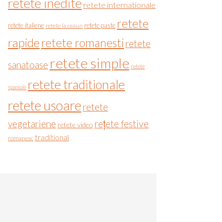
retete inedite
retete internationale
retete
retete italiene
retete paste
retete la ceaun
rapide
retete romanesti
retete
retete simple
sanatoase
retete
retete traditionale
spaniole
retete usoare
retete
vegetariene
rețete festive
retete video
traditional
romanesc