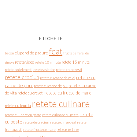
ETICHETE
feat
ciuperci de padure
bacon
fructe de mare
idei
reteta video
retete 15 minute
simple
retete 10 minute
retete asiatice
retete chinezesti
retete ardelenesti
retete craciun
retete cu
retete cu carne de miel
carne de porc
retete cu carne
retete cu carne de pui
de vita
retete cu fructe de mare
retete cu creveti
retete culinare
retete cu leurda
retete
retete culinare cu paste
retete culinare cu peste
cu peste
retete de craciun
retete din ardeal
retete
retete ieftine
frantuzesti
retete fructe de mare