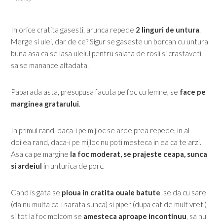
In orice cratita gasesti, arunca repede
2 linguri de untura
.
Merge si ulei, dar de ce? Sigur se gaseste un borcan cu untura
buna asa ca se lasa uleiul pentru salata de rosii si crastaveti
sa se manance altadata.
Paparada asta, presupusa facuta pe foc cu lemne, se
face pe
marginea gratarului
.
In primul rand, daca-i pe mijloc se arde prea repede, in al
doilea rand, daca-i pe mijloc nu poti mesteca in ea ca te arzi.
Asa ca pe margine
la foc moderat, se prajeste ceapa, sunca
si ardeiul
in unturica de porc.
Cand is gata se
ploua in cratita ouale batute
, se da cu sare
(da nu multa ca-i sarata sunca) si piper (dupa cat de mult vreti)
si tot la foc molcom se
amesteca aproape incontinuu
, sa nu