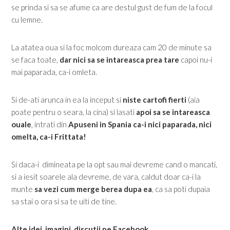
se prinda si sa se afume ca are destul gust de fum de la focul
cu lemne.
La atatea oua si la foc molcom dureaza cam 20 de minute sa
se faca toate,
dar nici sa se intareasca prea tare
capoi nu-i
mai paparada, ca-i omleta.
Si de-ati arunca in ea la inceput si
niste cartofi fierti
(aia
poate pentru o seara, la cina) si lasati
apoi sa se intareasca
ouale
, intrati din
Apuseni in Spania ca-i nici paparada, nici
omelta, ca-i Frittata!
Si daca-i dimineata pe la opt sau mai devreme cand o mancati,
si a iesit soarele ala devreme, de vara, caldut doar ca-i la
munte
sa vezi cum merge berea dupa ea
, ca sa poti dupaia
sa stai o ora si sa te uiti de tine.
Alte idei, imagini, discutii pe Facebook