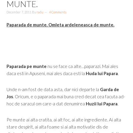
MUNTE.
December 7, 2011
By
radu
4 Comments
Paparada de munte. Omleta ardeleneasca de munte.
Paparada pe munte
nu se face ca alte…paparazi. Mai ales
daca esti in Apuseni, mai ales daca esti la
Huda lui Papara
.
Unde n-am fost de data asta, dar nici departe la
Garda de
Jos
. Oricum, e o paparada mai buna cred decat cea facuta ad-
hoc de saracul om care-a dat denumirea
Huzii lui Papara
.
Pe munte ai alta cratita, ai alt foc, ai alte ingrediente. Ai alta
stare despirit, ai alta foame si ai alta motivatie dis de