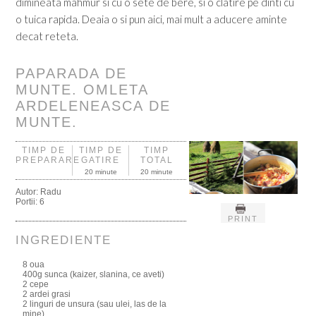
dimineata mahmur si cu o sete de bere, si o clatire pe dinti cu
o tuica rapida. Deaia o si pun aici, mai mult a aducere aminte
decat reteta.
PAPARADA DE
MUNTE. OMLETA
ARDELENEASCA DE
MUNTE.
TIMP DE
TIMP DE
TIMP
PREPARARE
GATIRE
TOTAL
20 minute
20 minute
Autor:
Radu
Portii:
6
PRINT
INGREDIENTE
8 oua
400g sunca (kaizer, slanina, ce aveti)
2 cepe
2 ardei grasi
2 linguri de unsura (sau ulei, las de la
mine)