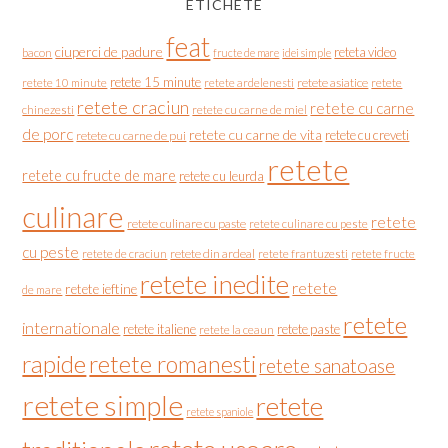
ETICHETE
feat
ciuperci de padure
reteta video
bacon
fructe de mare
idei simple
retete 15 minute
retete asiatice
retete
retete 10 minute
retete ardelenesti
retete craciun
retete cu carne
chinezesti
retete cu carne de miel
de porc
retete cu carne de vita
retete cu creveti
retete cu carne de pui
retete
retete cu fructe de mare
retete cu leurda
culinare
retete
retete culinare cu paste
retete culinare cu peste
cu peste
retete de craciun
retete din ardeal
retete frantuzesti
retete fructe
retete inedite
retete
retete ieftine
de mare
retete
internationale
retete italiene
retete paste
retete la ceaun
rapide
retete romanesti
retete sanatoase
retete simple
retete
retete spaniole