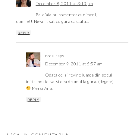
December 8, 2011 at 3:10 pm
Pai d’aia nu comenteaza nimeni,
dom’le!!!Ne-ai lasat cu gura cascata…
REPLY
radu
says
December 9, 2011 at 5:57 am
Odata ce-si revine lumea din socul
initial poate sa-si dea drumul la gura. (degete)
Mersi Ana.
REPLY
LASA UN COMENTARIU: