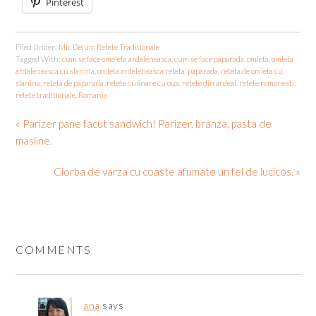
Pinterest
Filed Under:
Mic Dejun
,
Retete Traditionale
Tagged With:
cum se face omeleta ardeleneasca
,
cum se face paparada
,
omleta
,
omleta
ardeleneasca cu slanina
,
omleta ardeleneasca reteta
,
paparada
,
reteta de omleta cu
slanina
,
reteta de paparada
,
retete culinare cu oua
,
retete din ardeal
,
retete romanesti
,
retete traditionale
,
Romania
« Parizer pane facut sandwich! Parizer, branza, pasta de
masline.
Ciorba de varza cu coaste afumate un fel de lucicos. »
COMMENTS
ana
says