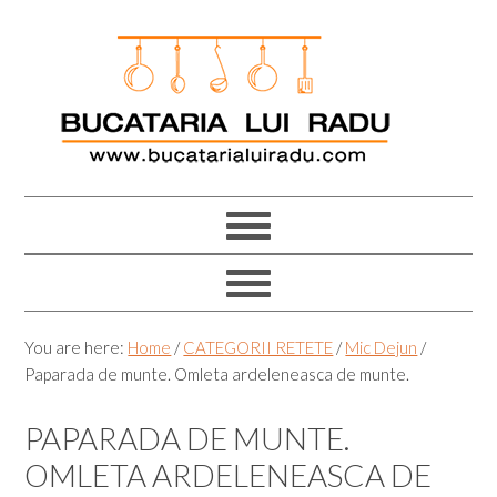
Skip
Skip
Skip
Skip
to
to
to
to
primary
main
primary
footer
navigation
content
sidebar
You are here:
Home
/
CATEGORII RETETE
/
Mic Dejun
/
Paparada de munte. Omleta ardeleneasca de munte.
PAPARADA DE MUNTE.
OMLETA ARDELENEASCA DE