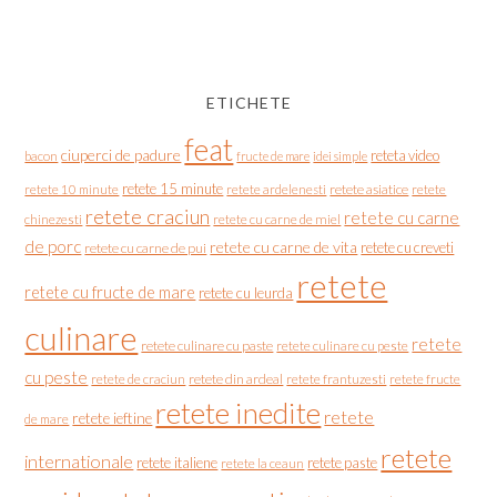
ETICHETE
feat
ciuperci de padure
reteta video
bacon
fructe de mare
idei simple
retete 15 minute
retete asiatice
retete
retete 10 minute
retete ardelenesti
retete craciun
retete cu carne
chinezesti
retete cu carne de miel
de porc
retete cu carne de vita
retete cu creveti
retete cu carne de pui
retete
retete cu fructe de mare
retete cu leurda
culinare
retete
retete culinare cu paste
retete culinare cu peste
cu peste
retete de craciun
retete din ardeal
retete frantuzesti
retete fructe
retete inedite
retete
retete ieftine
de mare
retete
internationale
retete italiene
retete paste
retete la ceaun