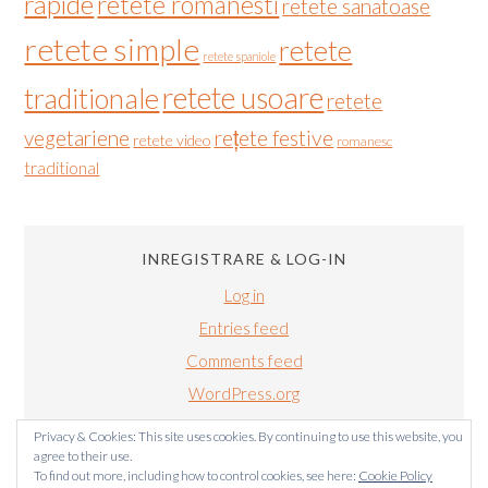
rapide
retete romanesti
retete sanatoase
retete simple
retete
retete spaniole
retete usoare
traditionale
retete
vegetariene
rețete festive
retete video
romanesc
traditional
INREGISTRARE & LOG-IN
Log in
Entries feed
Comments feed
WordPress.org
Privacy & Cookies: This site uses cookies. By continuing to use this website, you
agree to their use.
To find out more, including how to control cookies, see here:
Cookie Policy