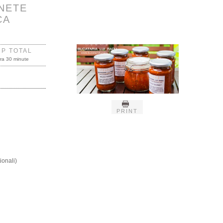
INETE
CA
MP TOTAL
ra 30 minute
PRINT
ionali)