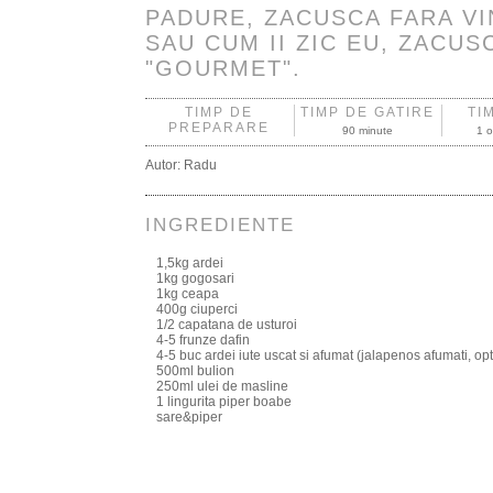
PADURE, ZACUSCA FARA V
SAU CUM II ZIC EU, ZACUS
"GOURMET".
TIMP DE
TIMP DE GATIRE
TI
PREPARARE
90 minute
1 o
Autor:
Radu
INGREDIENTE
1,5kg ardei
1kg gogosari
1kg ceapa
400g ciuperci
1/2 capatana de usturoi
4-5 frunze dafin
4-5 buc ardei iute uscat si afumat (jalapenos afumati, opt
500ml bulion
250ml ulei de masline
1 lingurita piper boabe
sare&piper