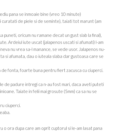
 mediu pana se inmoaie bine (vreo 10 minute)
i curatati de piele si de seminte), taiati tot marunt (am
a puneti, oricum nu ramane decat un gust slab la final),
ute. Ardeiul iute uscat (jalapenos uscati si afumati) l-am
 cineva nu vrea sa-l manance, se vede usor. Jalapenos nu-
cata si afumata, dau o iuteala slaba dar gustoasa care se
a de fonta, foarte buna pentru fiert zacusca cu ciuperci.
e de padure intregi ca n-au fost mari, daca aveti puteti
inioane. Taiate in felii mai grosute (5mm) ca sa nu se
ru ciuperci.
reaba.
u o ora dupa care am oprit cuptorul si le-am lasat pana