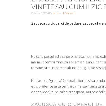
VINETE SAU CUM II ZIC
October 3, 2014
By
radu
1 Comment
Zacusca cu ciuperci de padure, zacusca fara v
Nu scriu postul asta ca pe o reteta, nu-i nimic e
mai mult pentru mine, ca sa-l am iar la anul, canti
ramane, vre-un borcan atunci, sa-l gust iar si sa
Nu-i asa de “groasa” (se poate fierbe si sa scada m
eu o prefer pe asta pentru ca merge mancata si cu 
doar o idee), si pe paine proaspata, sau pe o feli
ZACUSCA CU CIUPERCI DE