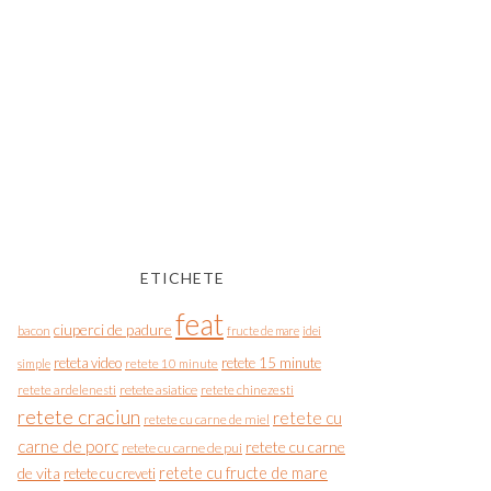
ETICHETE
feat
ciuperci de padure
bacon
fructe de mare
idei
reteta video
retete 15 minute
simple
retete 10 minute
retete asiatice
retete chinezesti
retete ardelenesti
retete craciun
retete cu
retete cu carne de miel
carne de porc
retete cu carne
retete cu carne de pui
de vita
retete cu fructe de mare
retete cu creveti