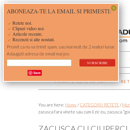
Skip
Skip
Skip
Skip
ABONEAZA-TE LA EMAIL SI PRIMESTI:
to
to
to
to
primary
main
primary
footer
Retete noi.
navigation
content
sidebar
Clipuri video noi.
Articole recente.
Recenzii si alte noutati.
Promit ca nu va trimit spam, sau mai mult de 2 mailuri lunar.
Adaugati adresa de email mai jos:
ACASA
RETETE
Save
TRIMITE RETETA TA!
RET
You are here:
Home
/
CATEGORII RETETE
/
Mur
zacusca fara vinete sau cum ii zic eu, zacusca “go
ZACUSCA CU CIUPERCI 