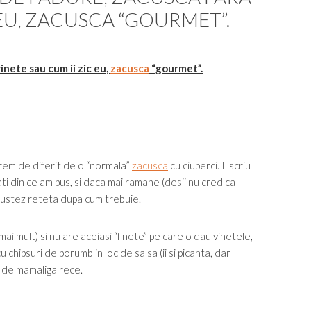
 EU, ZACUSCA “GOURMET”.
inete sau cum ii zic eu,
zacusca
“gourmet”.
xtrem de diferit de o “normala”
zacusca
cu ciuperci. Il scriu
tati din ce am pus, si daca mai ramane (desii nu cred ca
 ajustez reteta dupa cum trebuie.
ai mult) si nu are aceiasi “finete” pe care o dau vinetele,
chipsuri de porumb in loc de salsa (ii si picanta, dar
e de mamaliga rece.