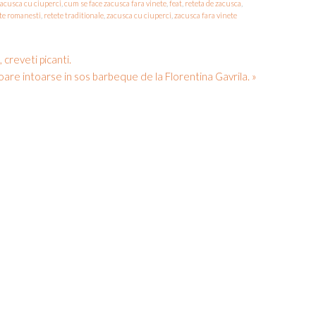
zacusca cu ciuperci
,
cum se face zacusca fara vinete
,
feat
,
reteta de zacusca
,
te romanesti
,
retete traditionale
,
zacusca cu ciuperci
,
zacusca fara vinete
creveti picanti.
oare intoarse in sos barbeque de la Florentina Gavrila. »