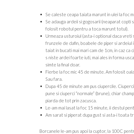
Se caleste ceapa taiata marunt in ulei la foc
Se adauga ardeii si gogosarii (neaparat copti s
folosit robotul pentru a toca marunt totul).
Urmeaza usturoiul (asta-i optional daca vreti s
frunzele de dafin, boabele de piper si ardeiul i
taiat in bucati mai mari cam de 1cm, in caz ca
s niste ardei foarte iuti, mai ales in forma us
simte la final doar.
Fierbe la foc mic 45 de minute. Am folosit oal
Sau fara.
Dupa 45 de minute am pus ciupercile. Ciupercil
pune si ciuperci “normale” (brune), chiar champ
piarda de tot prin zacusca.
Le-am mai lasat la foc 15 minute, ii destul pent
Am sarat si piperat dupa gust si asta-i toata t
Borcanele le-am pus apoi la cuptor, la 100C pentr