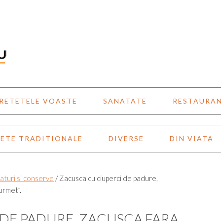
RETETELE VOASTE
SANATATE
RESTAURA
ETE TRADITIONALE
DIVERSE
DIN VIATA
aturi si conserve
/
Zacusca cu ciuperci de padure,
urmet”.
DE PADURE, ZACUSCA FARA