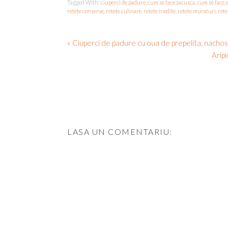
Tagged With:
ciuperci de padure
,
cum se face zacusca
,
cum se face 
retete conserve
,
retete culinare
,
retete inedite
,
retete muraturi
,
rete
« Ciuperci de padure cu oua de prepelita, nachos, 
Aripi
LASA UN COMENTARIU: