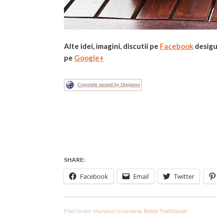
Alte idei, imagini, discutii pe
Facebook
desig
pe
Google+
Copyright secured by Digiprove
SHARE:
Facebook
Email
Twitter
Filed Under:
Muraturi si conserve
,
Retete Traditionale