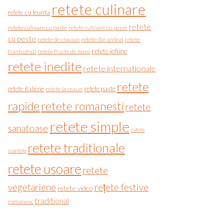
retete culinare
retete cu leurda
retete
retete culinare cu paste
retete culinare cu peste
cu peste
retete de craciun
retete din ardeal
retete
retete ieftine
frantuzesti
retete fructe de mare
retete inedite
retete internationale
retete
retete italiene
retete paste
retete la ceaun
rapide
retete romanesti
retete
retete simple
sanatoase
retete
retete traditionale
spaniole
retete usoare
retete
vegetariene
rețete festive
retete video
traditional
romanesc