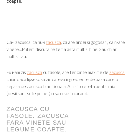
coapte.
Ca-i zacusca, ca nu-i
zacusca
, ca are ardei si gogosari, ca n-are
vinete…Putem discuta pe tema asta mult si bine. Sau chiar
mult si rau.
Eu i-am zis
zacusca
cu fasole, are tendinte maxime de
zacusca
chiar daca lipsesc sa zic cateva ingrediente de baza care o
separa de zacusca traditionala. Am si o reteta pentru aia
(desii sunt sute pe net) o sa o scriu curand.
ZACUSCA CU
FASOLE. ZACUSCA
FARA VINETE SAU
LEGUME COAPTE.