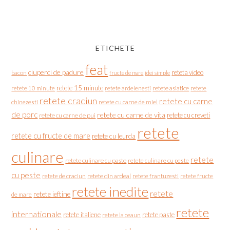
ETICHETE
feat
ciuperci de padure
reteta video
bacon
fructe de mare
idei simple
retete 15 minute
retete asiatice
retete
retete 10 minute
retete ardelenesti
retete craciun
retete cu carne
chinezesti
retete cu carne de miel
de porc
retete cu carne de vita
retete cu creveti
retete cu carne de pui
retete
retete cu fructe de mare
retete cu leurda
culinare
retete
retete culinare cu paste
retete culinare cu peste
cu peste
retete de craciun
retete din ardeal
retete frantuzesti
retete fructe
retete inedite
retete
retete ieftine
de mare
retete
internationale
retete italiene
retete paste
retete la ceaun