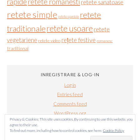
rapide
retete romanesti
retete sanatoase
retete simple
retete
retete spaniole
retete usoare
traditionale
retete
vegetariene
rețete festive
retete video
romanesc
traditional
INREGISTRARE & LOG-IN
Log in
Entries feed
Comments feed
WordPress.org
Privacy & Cookies: This site uses cookies. By continuing to use this website, you
agree to their use.
To find out more, including how to control cookies, see here:
Cookie Policy