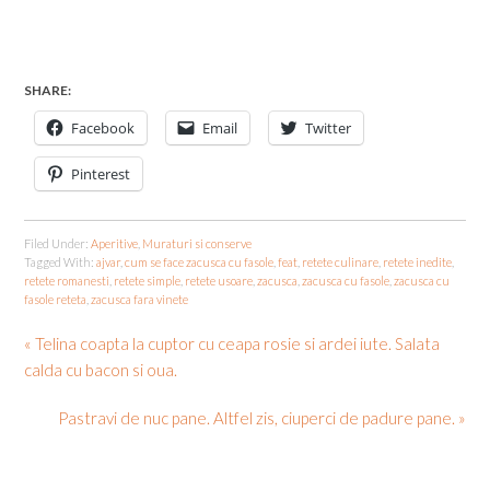
SHARE:
Facebook
Email
Twitter
Pinterest
Filed Under:
Aperitive
,
Muraturi si conserve
Tagged With:
ajvar
,
cum se face zacusca cu fasole
,
feat
,
retete culinare
,
retete inedite
,
retete romanesti
,
retete simple
,
retete usoare
,
zacusca
,
zacusca cu fasole
,
zacusca cu
fasole reteta
,
zacusca fara vinete
« Telina coapta la cuptor cu ceapa rosie si ardei iute. Salata
calda cu bacon si oua.
Pastravi de nuc pane. Altfel zis, ciuperci de padure pane. »