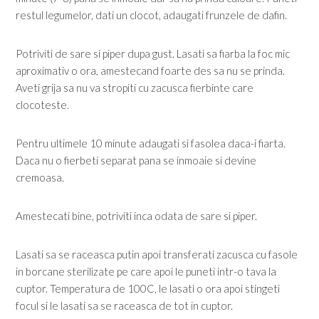
restul legumelor, dati un clocot, adaugati frunzele de dafin.
Potriviti de sare si piper dupa gust. Lasati sa fiarba la foc mic
aproximativ o ora, amestecand foarte des sa nu se prinda.
Aveti grija sa nu va stropiti cu zacusca fierbinte care
clocoteste.
Pentru ultimele 10 minute adaugati si fasolea daca-i fiarta.
Daca nu o fierbeti separat pana se inmoaie si devine
cremoasa.
Amestecati bine, potriviti inca odata de sare si piper.
Lasati sa se raceasca putin apoi transferati zacusca cu fasole
in borcane sterilizate pe care apoi le puneti intr-o tava la
cuptor. Temperatura de 100C, le lasati o ora apoi stingeti
focul si le lasati sa se raceasca de tot in cuptor.