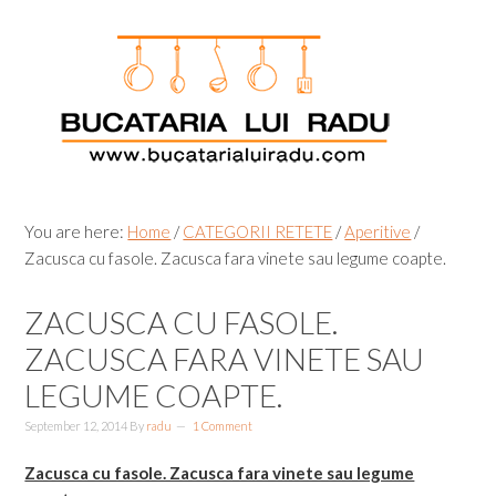
Skip
Skip
Skip
Skip
to
to
to
to
primary
main
primary
footer
navigation
content
sidebar
You are here:
Home
/
CATEGORII RETETE
/
Aperitive
/
Zacusca cu fasole. Zacusca fara vinete sau legume coapte.
ZACUSCA CU FASOLE.
ZACUSCA FARA VINETE SAU
LEGUME COAPTE.
September 12, 2014
By
radu
1 Comment
Zacusca cu fasole. Zacusca fara vinete sau legume