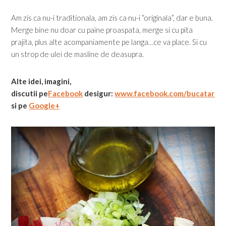
Am zis ca nu-i traditionala, am zis ca nu-i “originala”, dar e buna.
Merge bine nu doar cu paine proaspata, merge si cu pita
prajita, plus alte acompaniamente pe langa…ce va place. Si cu
un strop de ulei de masline de deasupra.
Alte idei, imagini,
discutii
pe
Facebook
desigur:
www.facebook.com/bucatarialu
si pe
Google+