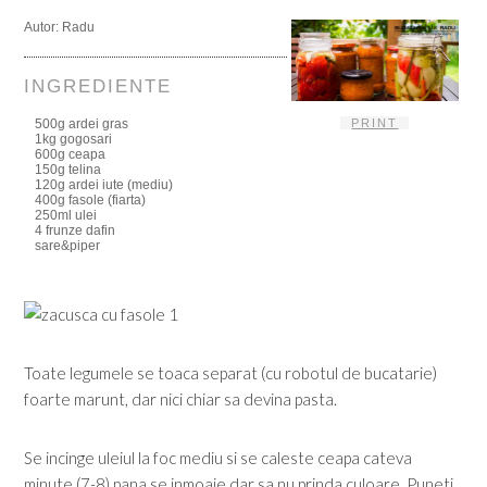
Autor:
Radu
INGREDIENTE
500g ardei gras
PRINT
1kg gogosari
600g ceapa
150g telina
120g ardei iute (mediu)
400g fasole (fiarta)
250ml ulei
4 frunze dafin
sare&piper
Toate legumele se toaca separat (cu robotul de bucatarie)
foarte marunt, dar nici chiar sa devina pasta.
Se incinge uleiul la foc mediu si se caleste ceapa cateva
minute (7-8) pana se inmoaie dar sa nu prinda culoare. Puneti