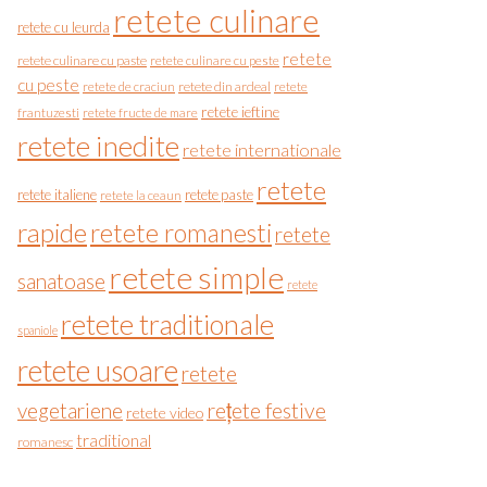
retete culinare
retete cu leurda
retete
retete culinare cu paste
retete culinare cu peste
cu peste
retete de craciun
retete din ardeal
retete
retete ieftine
frantuzesti
retete fructe de mare
retete inedite
retete internationale
retete
retete italiene
retete paste
retete la ceaun
rapide
retete romanesti
retete
retete simple
sanatoase
retete
retete traditionale
spaniole
retete usoare
retete
vegetariene
rețete festive
retete video
traditional
romanesc