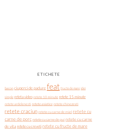
ETICHETE
feat
ciuperci de padure
bacon
fructe de mare
idei
reteta video
retete 15 minute
simple
retete 10 minute
retete asiatice
retete chinezesti
retete ardelenesti
retete craciun
retete cu
retete cu carne de miel
carne de porc
retete cu carne
retete cu carne de pui
de vita
retete cu fructe de mare
retete cu creveti