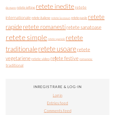
retete inedite
retete
retete ieftine
de mare
retete
internationale
retete italiene
retete paste
retete la ceaun
rapide
retete romanesti
retete sanatoase
retete simple
retete
retete spaniole
retete usoare
traditionale
retete
vegetariene
rețete festive
retete video
romanesc
traditional
INREGISTRARE & LOG-IN
Log in
Entries feed
Comments feed