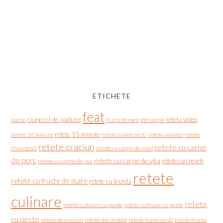
ETICHETE
feat
ciuperci de padure
reteta video
bacon
fructe de mare
idei simple
retete 15 minute
retete asiatice
retete
retete 10 minute
retete ardelenesti
retete craciun
retete cu carne
chinezesti
retete cu carne de miel
de porc
retete cu carne de vita
retete cu creveti
retete cu carne de pui
retete
retete cu fructe de mare
retete cu leurda
culinare
retete
retete culinare cu paste
retete culinare cu peste
cu peste
retete de craciun
retete din ardeal
retete frantuzesti
retete fructe