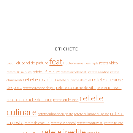
ETICHETE
feat
ciuperci de padure
reteta video
bacon
fructe de mare
idei simple
retete 15 minute
retete asiatice
retete
retete 10 minute
retete ardelenesti
retete craciun
retete cu carne
chinezesti
retete cu carne de miel
de porc
retete cu carne de vita
retete cu creveti
retete cu carne de pui
retete
retete cu fructe de mare
retete cu leurda
culinare
retete
retete culinare cu paste
retete culinare cu peste
cu peste
retete de craciun
retete din ardeal
retete frantuzesti
retete fructe
retete inedite
retete