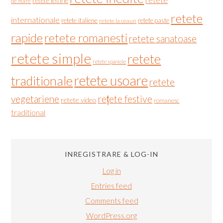
retete ieftine
de mare
retete
internationale
retete italiene
retete paste
retete la ceaun
rapide
retete romanesti
retete sanatoase
retete simple
retete
retete spaniole
retete usoare
traditionale
retete
vegetariene
rețete festive
retete video
romanesc
traditional
INREGISTRARE & LOG-IN
Log in
Entries feed
Comments feed
WordPress.org