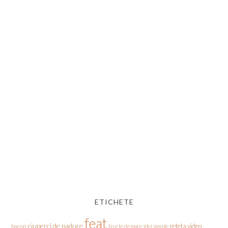
ETICHETE
feat
ciuperci de padure
reteta video
bacon
fructe de mare
idei simple