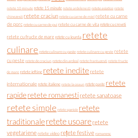
retete 15 minute
retete asiatice
retete
retete 10 minute
retete ardelenesti
retete craciun
retete cu carne
chinezesti
retete cu carne de miel
de porc
retete cu carne de vita
retete cu creveti
retete cu carne de pui
retete
retete cu fructe de mare
retete cu leurda
culinare
retete
retete culinare cu paste
retete culinare cu peste
cu peste
retete de craciun
retete din ardeal
retete frantuzesti
retete fructe
retete inedite
retete
retete ieftine
de mare
retete
internationale
retete italiene
retete paste
retete la ceaun
rapide
retete romanesti
retete sanatoase
retete simple
retete
retete spaniole
retete usoare
traditionale
retete
vegetariene
rețete festive
retete video
romanesc