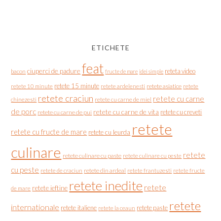
ETICHETE
feat
ciuperci de padure
reteta video
bacon
fructe de mare
idei simple
retete 15 minute
retete asiatice
retete
retete 10 minute
retete ardelenesti
retete craciun
retete cu carne
chinezesti
retete cu carne de miel
de porc
retete cu carne de vita
retete cu creveti
retete cu carne de pui
retete
retete cu fructe de mare
retete cu leurda
culinare
retete
retete culinare cu paste
retete culinare cu peste
cu peste
retete de craciun
retete din ardeal
retete frantuzesti
retete fructe
retete inedite
retete
retete ieftine
de mare
retete
internationale
retete italiene
retete paste
retete la ceaun