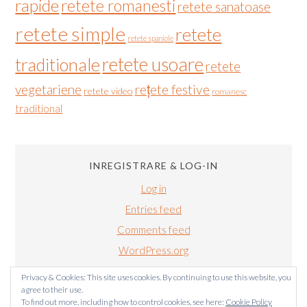
rapide
retete romanesti
retete sanatoase
retete simple
retete
retete spaniole
retete usoare
traditionale
retete
vegetariene
rețete festive
retete video
romanesc
traditional
INREGISTRARE & LOG-IN
Log in
Entries feed
Comments feed
WordPress.org
Privacy & Cookies: This site uses cookies. By continuing to use this website, you
agree to their use.
To find out more, including how to control cookies, see here:
Cookie Policy