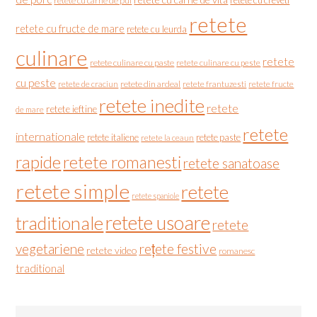
retete cu creveti
retete cu carne de pui
retete
retete cu fructe de mare
retete cu leurda
culinare
retete
retete culinare cu paste
retete culinare cu peste
cu peste
retete de craciun
retete din ardeal
retete frantuzesti
retete fructe
retete inedite
retete
retete ieftine
de mare
retete
internationale
retete italiene
retete paste
retete la ceaun
rapide
retete romanesti
retete sanatoase
retete simple
retete
retete spaniole
retete usoare
traditionale
retete
vegetariene
rețete festive
retete video
romanesc
traditional