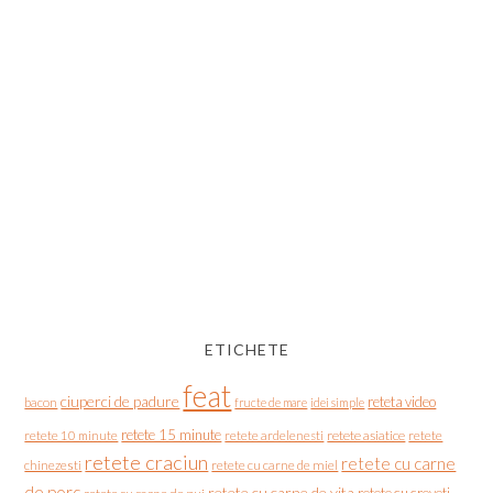
ETICHETE
feat
ciuperci de padure
reteta video
bacon
fructe de mare
idei simple
retete 15 minute
retete asiatice
retete
retete 10 minute
retete ardelenesti
retete craciun
retete cu carne
chinezesti
retete cu carne de miel
de porc
retete cu carne de vita