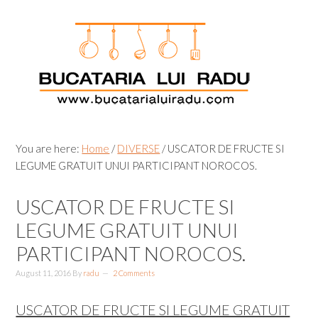
Skip
Skip
Skip
Skip
to
to
to
to
primary
main
primary
footer
navigation
content
sidebar
You are here:
Home
/
DIVERSE
/
USCATOR DE FRUCTE SI
LEGUME GRATUIT UNUI PARTICIPANT NOROCOS.
USCATOR DE FRUCTE SI
LEGUME GRATUIT UNUI
PARTICIPANT NOROCOS.
August 11, 2016
By
radu
2 Comments
USCATOR DE FRUCTE SI LEGUME GRATUIT