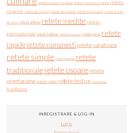
culinare
retete
retete culinare cu paste
retete culinare cu peste
cu peste
retete de craciun
retete din ardeal
retete frantuzesti
retete fructe
retete inedite
retete
retete ieftine
de mare
retete
internationale
retete italiene
retete paste
retete la ceaun
rapide
retete romanesti
retete sanatoase
retete simple
retete
retete spaniole
retete usoare
traditionale
retete
vegetariene
rețete festive
retete video
romanesc
traditional
INREGISTRARE & LOG-IN
Log in
Entries feed