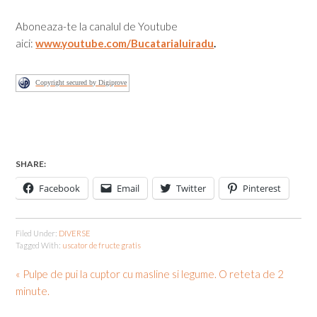
Aboneaza-te la canalul de Youtube
aici:
www.youtube.com/Bucatarialuiradu
.
Copyright secured by Digiprove
SHARE:
Facebook
Email
Twitter
Pinterest
Filed Under:
DIVERSE
Tagged With:
uscator de fructe gratis
« Pulpe de pui la cuptor cu masline si legume. O reteta de 2
minute.