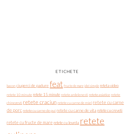
ETICHETE
feat
ciuperci de padure
reteta video
bacon
fructe de mare
idei simple
retete 15 minute
retete asiatice
retete
retete 10 minute
retete ardelenesti
retete craciun
retete cu carne
chinezesti
retete cu carne de miel
de porc
retete cu carne de vita
retete cu creveti
retete cu carne de pui
retete
retete cu fructe de mare
retete cu leurda