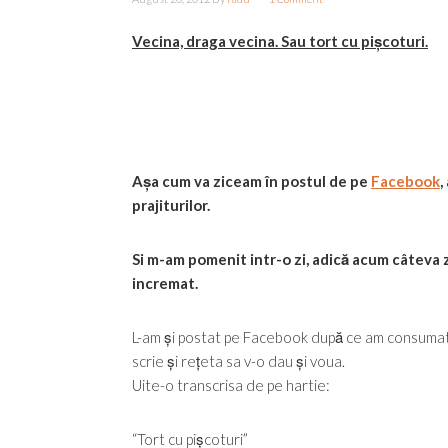
Vecina, draga vecina. Sau tort cu pișcoturi.
Așa cum va ziceam în postul de pe
Facebook
,
prajiturilor.
Si m-am pomenit intr-o zi, adică acum câteva zi
incremat.
L-am și postat pe Facebook după ce am consumat v
scrie și rețeta sa v-o dau și voua.
Uite-o transcrisa de pe hartie:
“Tort cu pișcoturi”