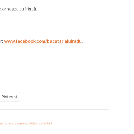
e orneaza cu frișcă.
ur:
www.facebook.com/bucatarialuiradu
.
Pinterest
inare
,
retete simple
,
retete usoare
,
tort