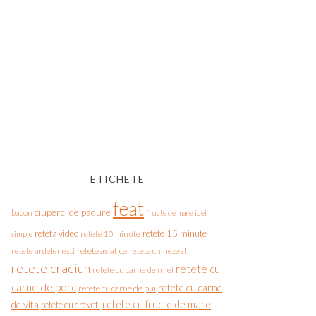
ETICHETE
feat
ciuperci de padure
bacon
fructe de mare
idei
reteta video
retete 15 minute
simple
retete 10 minute
retete asiatice
retete chinezesti
retete ardelenesti
retete craciun
retete cu
retete cu carne de miel
carne de porc
retete cu carne
retete cu carne de pui
de vita
retete cu fructe de mare
retete cu creveti