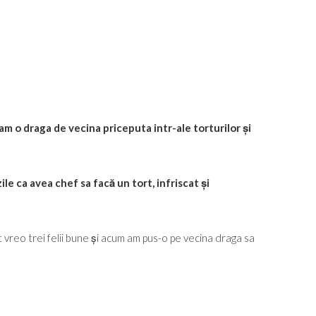
 am o draga de vecina priceputa intr-ale torturilor și
le ca avea chef sa facă un tort, infriscat și
reo trei felii bune și acum am pus-o pe vecina draga sa