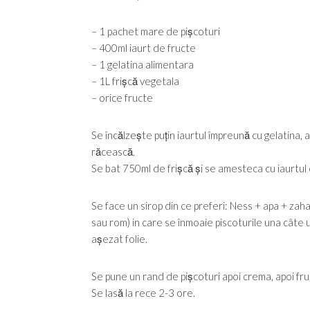
– 1 pachet mare de pișcoturi
– 400ml iaurt de fructe
– 1 gelatina alimentara
– 1L frișcă vegetala
– orice fructe
Se încălzește puțin iaurtul împreună cu gelatina, 
răcească.
Se bat 750ml de frișcă și se amesteca cu iaurtul 
Se face un sirop din ce preferi: Ness + apa + zah
sau rom) in care se înmoaie piscoturile una câte u
așezat folie.
Se pune un rand de pișcoturi apoi crema, apoi fruc
Se lasă la rece 2-3 ore.