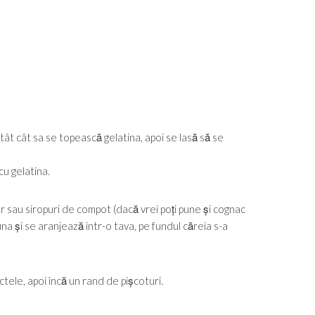
atât cât sa se topească gelatina, apoi se lasă să se
cu gelatina.
ar sau siropuri de compot (dacă vrei poți pune și cognac
na și se aranjează intr-o tava, pe fundul căreia s-a
tele, apoi încă un rand de pișcoturi.