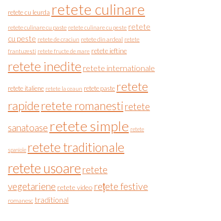
retete culinare
retete cu leurda
retete
retete culinare cu paste
retete culinare cu peste
cu peste
retete de craciun
retete din ardeal
retete
retete ieftine
frantuzesti
retete fructe de mare
retete inedite
retete internationale
retete
retete italiene
retete paste
retete la ceaun
rapide
retete romanesti
retete
retete simple
sanatoase
retete
retete traditionale
spaniole
retete usoare
retete
vegetariene
rețete festive
retete video
traditional
romanesc