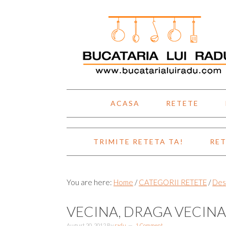
Skip
Skip
Skip
Skip
to
to
to
to
primary
main
primary
footer
navigation
content
sidebar
ACASA
RETETE
TRIMITE RETETA TA!
RET
You are here:
Home
/
CATEGORII RETETE
/
Des
VECINA, DRAGA VECINA.
August 20, 2012
By
radu
1 Comment