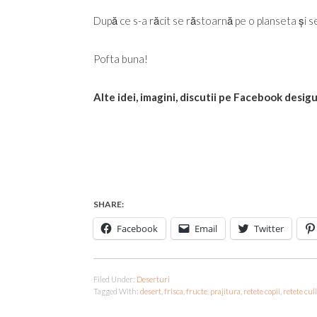
După ce s-a răcit se răstoarnă pe o planseta și s
Pofta buna!
Alte idei, imagini, discutii pe Facebook desig
SHARE:
Facebook
Email
Twitter
Filed Under:
Deserturi
Tagged With:
desert
,
frisca
,
fructe
,
prajitura
,
retete copii
,
retete cul