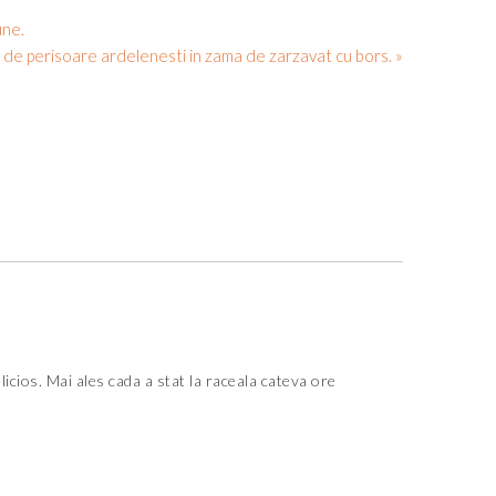
une.
 de perisoare ardelenesti in zama de zarzavat cu bors. »
licios. Mai ales cada a stat la raceala cateva ore