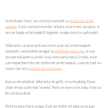
In Ardealul “meu”, am crescut mai mult cu
ciorba de ardei
umpluti
. Care-i aceiasi chestie, la baza, insa n-are sos gros, si
are pe langa ardei umpluti, legume, ceapa, morcov, patrunjel…
Stilul asta, ca doar poti daca vrei sa le zici ardei umpluti
marinati, l-am intalnit desigur la
chiftelele marinate
, si cum
ziceam mai putin la ardei. Insa consoarta mea Croata, este
cam impartiala fata de ciorba de ardei umputi…cum de fapt nu-
i mare fan nici a
ciorbei de perisoare
.
Asa ca am adoptat stilul asta de gatit, si nu ma plang. Daca
chiar vreau sa fie mai “zeama”, fierb un morcov in oala, si las sa
fie ciorba la final.
Reteta mea-i fara ceapa. Cum de multe ori aleg sa nu pun