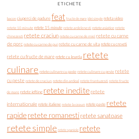
ETICHETE
feat
ciuperci de padure
reteta video
bacon
fructe de mare
idei simple
retete 15 minute
retete asiatice
retete
retete 10 minute
retete ardelenesti
retete craciun
retete cu carne
chinezesti
retete cu carne de miel
de porc
retete cu carne de vita
retete cu creveti
retete cu carne de pui
retete
retete cu fructe de mare
retete cu leurda
culinare
retete
retete culinare cu paste
retete culinare cu peste
cu peste
retete de craciun
retete din ardeal
retete frantuzesti
retete fructe
retete inedite
retete
retete ieftine
de mare
retete
internationale
retete italiene
retete paste
retete la ceaun
rapide
retete romanesti
retete sanatoase
retete simple
retete
retete spaniole