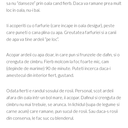
sa nu “danseze” prin oala cand fierb. Daca va ramane prea mult
loc in oala, nu-i bai.
Ii acoperiti cu o farfurie (care incape in oala desigur), peste
care puneti o cana plina cu apa. Greutatea farfuriei si a canii
de apa va tine ardeii “pe loc”.
Acopar ardeii cu apa doar, in care pun si frunzele de dafin, si o
crenguta de cimbru. Fierb molcom la foc foarte mic, cam
(depinde de marime) 90 de minute. Puteti incerca daca-i
amestecul din interior fiert, gustand.
Odata fierti e randul sosului de rosii. Personal, scot ardeii
afara din oala intr-un bol mare, ii acopar. Dafinul si crenguta de
cimbru nu mai trebuie, se arunca. In lichidul (supa de legume si
carne acum) care ramane, pun sucul de rosii. Sau daca-s rosii
din conserva, le fac suc cu blenderul.