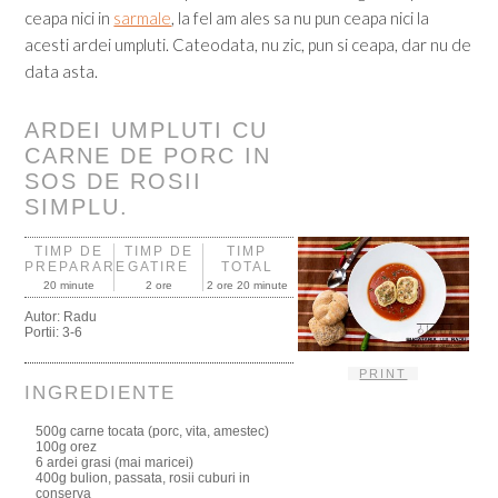
ceapa nici in
sarmale
, la fel am ales sa nu pun ceapa nici la
acesti ardei umpluti. Cateodata, nu zic, pun si ceapa, dar nu de
data asta.
ARDEI UMPLUTI CU
CARNE DE PORC IN
SOS DE ROSII
SIMPLU.
TIMP DE
TIMP DE
TIMP
PREPARARE
GATIRE
TOTAL
20 minute
2 ore
2 ore 20 minute
Autor:
Radu
Portii:
3-6
PRINT
INGREDIENTE
500g carne tocata (porc, vita, amestec)
100g orez
6 ardei grasi (mai maricei)
400g bulion, passata, rosii cuburi in
conserva