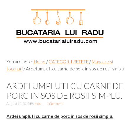
Skip
Skip
Skip
Skip
to
to
to
to
primary
main
primary
footer
navigation
content
sidebar
You are here:
Home
/
CATEGORII RETETE
/
Mancare si
tocanuri
/
Ardei umpluti cu carne de porc in sos de rosii simplu.
ARDEI UMPLUTI CU CARNE DE
PORC IN SOS DE ROSII SIMPLU.
August 12, 2015
By
radu
1 Comment
Ardei umpluti cu carne de porc in sos de rosii simplu.