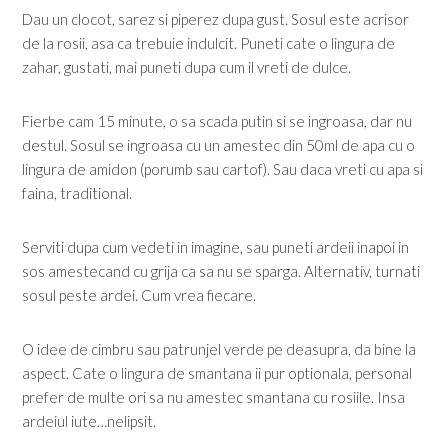
Dau un clocot, sarez si piperez dupa gust. Sosul este acrisor
de la rosii, asa ca trebuie indulcit. Puneti cate o lingura de
zahar, gustati, mai puneti dupa cum il vreti de dulce.
Fierbe cam 15 minute, o sa scada putin si se ingroasa, dar nu
destul. Sosul se ingroasa cu un amestec din 50ml de apa cu o
lingura de amidon (porumb sau cartof). Sau daca vreti cu apa si
faina, traditional.
Serviti dupa cum vedeti in imagine, sau puneti ardeii inapoi in
sos amestecand cu grija ca sa nu se sparga. Alternativ, turnati
sosul peste ardei. Cum vrea fiecare.
O idee de cimbru sau patrunjel verde pe deasupra, da bine la
aspect. Cate o lingura de smantana ii pur optionala, personal
prefer de multe ori sa nu amestec smantana cu rosiile. Insa
ardeiul iute…nelipsit.