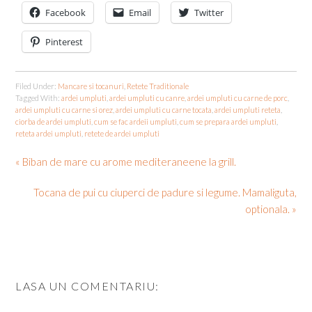
Facebook
Email
Twitter
Pinterest
Filed Under:
Mancare si tocanuri
,
Retete Traditionale
Tagged With:
ardei umpluti
,
ardei umpluti cu canre
,
ardei umpluti cu carne de porc
,
ardei umpluti cu carne si orez
,
ardei umpluti cu carne tocata
,
ardei umpluti reteta
,
ciorba de ardei umpluti
,
cum se fac ardeii umpluti
,
cum se prepara ardei umpluti
,
reteta ardei umpluti
,
retete de ardei umpluti
« Biban de mare cu arome mediteraneene la grill.
Tocana de pui cu ciuperci de padure si legume. Mamaliguta,
optionala. »
LASA UN COMENTARIU: