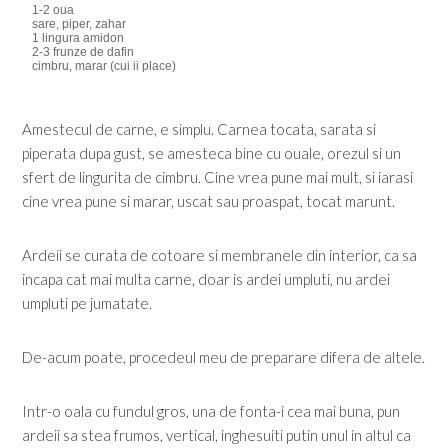
1-2 oua
sare, piper, zahar
1 lingura amidon
2-3 frunze de dafin
cimbru, marar (cui ii place)
Amestecul de carne, e simplu. Carnea tocata, sarata si
piperata dupa gust, se amesteca bine cu ouale, orezul si un
sfert de lingurita de cimbru. Cine vrea pune mai mult, si iarasi
cine vrea pune si marar, uscat sau proaspat, tocat marunt.
Ardeii se curata de cotoare si membranele din interior, ca sa
incapa cat mai multa carne, doar is ardei umpluti, nu ardei
umpluti pe jumatate.
De-acum poate, procedeul meu de preparare difera de altele.
Intr-o oala cu fundul gros, una de fonta-i cea mai buna, pun
ardeii sa stea frumos, vertical, inghesuiti putin unul in altul ca