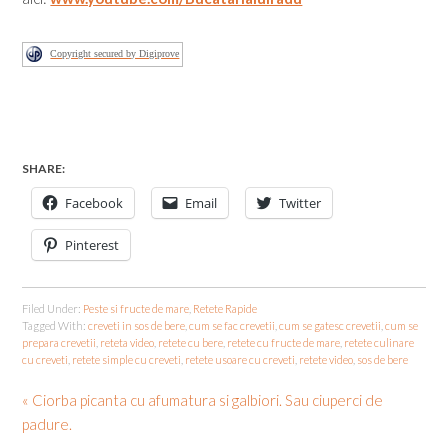
Copyright secured by Digiprove
SHARE:
Facebook
Email
Twitter
Pinterest
Filed Under:
Peste si fructe de mare
,
Retete Rapide
Tagged With:
creveti in sos de bere
,
cum se fac crevetii
,
cum se gatesc crevetii
,
cum se
prepara crevetii
,
reteta video
,
retete cu bere
,
retete cu fructe de mare
,
retete culinare
cu creveti
,
retete simple cu creveti
,
retete usoare cu creveti
,
retete video
,
sos de bere
« Ciorba picanta cu afumatura si galbiori. Sau ciuperci de
padure.