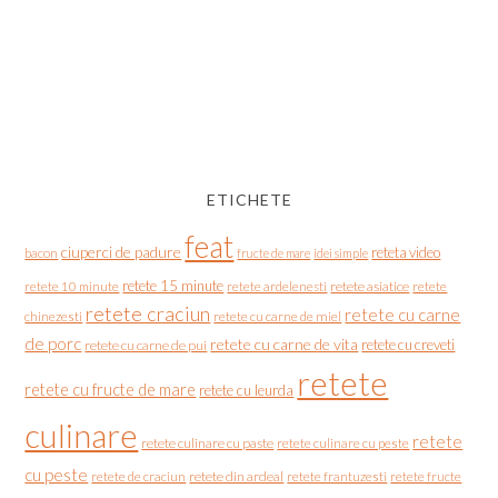
ETICHETE
feat
ciuperci de padure
reteta video
bacon
fructe de mare
idei simple
retete 15 minute
retete asiatice
retete
retete 10 minute
retete ardelenesti
retete craciun
retete cu carne
chinezesti
retete cu carne de miel
de porc
retete cu carne de vita
retete cu creveti
retete cu carne de pui
retete
retete cu fructe de mare
retete cu leurda
culinare
retete
retete culinare cu paste
retete culinare cu peste
cu peste
retete de craciun
retete din ardeal
retete frantuzesti
retete fructe