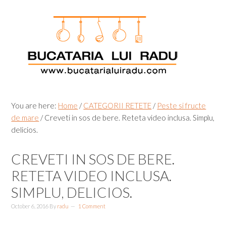
Skip
Skip
Skip
Skip
to
to
to
to
primary
main
primary
footer
navigation
content
sidebar
You are here:
Home
/
CATEGORII RETETE
/
Peste si fructe
de mare
/
Creveti in sos de bere. Reteta video inclusa. Simplu,
delicios.
CREVETI IN SOS DE BERE.
RETETA VIDEO INCLUSA.
SIMPLU, DELICIOS.
October 6, 2016
By
radu
1 Comment