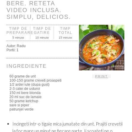
BERE. RETETA
VIDEO INCLUSA.
SIMPLU, DELICIOS.
TIMP DE
TIMP DE
TIMP
PREPARARE
GATIRE
TOTAL
5 minute
10 minute
15 minute
Autor:
Radu
Portii:
1
INGREDIENTE
60 grame de unt
PRINT
100-150 grame creveti proaspeti
1/2 ardei iute (dupa gust)
2-3 catei de usturoi
150 ml bere blonda
20 ml suc de lamaie
50 grame ketchup
sare si piper
patrunjel verde
Incingeti intr-o tigaie mica jumatate din unt. Prajiti crevetii
la foc mare un minut pe fiecare parte. Ii scoateti pe o