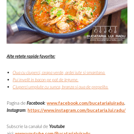
Alte retete rapide favorite:
Oua cu ciuperci, ceapa verde, ardei iute si smantana.
Pui invelit in bacon pe pat de legume.
Ciuperci umplute cu sunca, branza si oua de prepelita.
Pagina de
Facebook
:
www.facebook.com/bucatarialuiradu
.
Instagram
:
https://www.instagram.com/bucataria.lui.radu/
Subscrie la canalul de
Youtube
aici:
www.youtube.com/Bucatarialuiradu