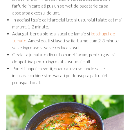
farfurie in care ati pus un servet de bucatarie ca sa
absoarba excesul de unt.
In aceiasi tigaie caliti ardeiul iute si usturoiul taiate cat mai
marunt, 1-2 minute.
Adaugati berea blonda, sucul de lamaie si
ketchupul de
tomate
. Amestecati si lasati sa fiarba molcom 2-3 minute
sa se ingroase si sa se reduca sosul.
Cealalta jumatate din unt o puneti acum, pentru gust si
deopotriva pentru ingrosat sosul mai mult.
Puneti inapoi crevetii, doar cateva secunde sa se
incalzeasca bine si presarati pe deasupra patrunjel
proaspat tocat.