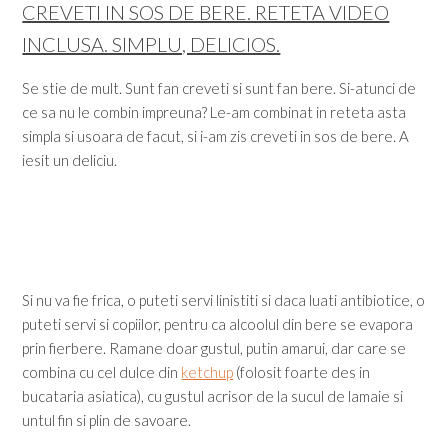
CREVETI IN SOS DE BERE. RETETA VIDEO
INCLUSA. SIMPLU, DELICIOS.
Se stie de mult. Sunt fan creveti si sunt fan bere. Si-atunci de
ce sa nu le combin impreuna? Le-am combinat in reteta asta
simpla si usoara de facut, si i-am zis creveti in sos de bere. A
iesit un deliciu.
Si nu va fie frica, o puteti servi linistiti si daca luati antibiotice, o
puteti servi si copiilor, pentru ca alcoolul din bere se evapora
prin fierbere. Ramane doar gustul, putin amarui, dar care se
combina cu cel dulce din
ketchup
(folosit foarte des in
bucataria asiatica), cu gustul acrisor de la sucul de lamaie si
untul fin si plin de savoare.