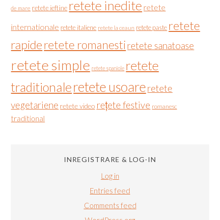
retete inedite
retete
retete ieftine
de mare
retete
internationale
retete italiene
retete paste
retete la ceaun
rapide
retete romanesti
retete sanatoase
retete simple
retete
retete spaniole
retete usoare
traditionale
retete
vegetariene
rețete festive
retete video
romanesc
traditional
INREGISTRARE & LOG-IN
Log in
Entries feed
Comments feed