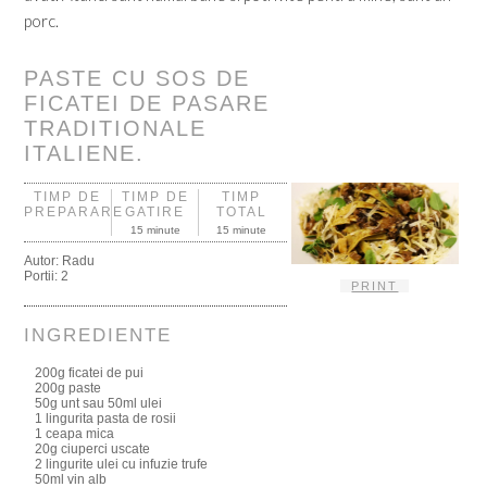
porc.
PASTE CU SOS DE
FICATEI DE PASARE
TRADITIONALE
ITALIENE.
TIMP DE
TIMP DE
TIMP
PREPARARE
GATIRE
TOTAL
15 minute
15 minute
Autor:
Radu
Portii:
2
PRINT
INGREDIENTE
200g ficatei de pui
200g paste
50g unt sau 50ml ulei
1 lingurita pasta de rosii
1 ceapa mica
20g ciuperci uscate
2 lingurite ulei cu infuzie trufe
50ml vin alb