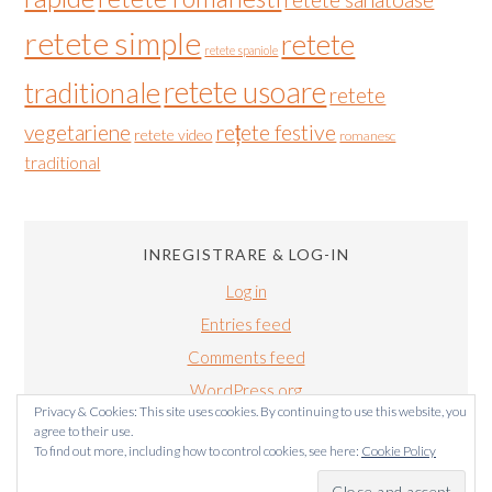
retete simple
retete
retete spaniole
retete usoare
traditionale
retete
vegetariene
rețete festive
retete video
romanesc
traditional
INREGISTRARE & LOG-IN
Log in
Entries feed
Comments feed
WordPress.org
Privacy & Cookies: This site uses cookies. By continuing to use this website, you
agree to their use.
To find out more, including how to control cookies, see here:
Cookie Policy