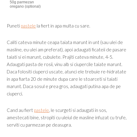
50g parmezan
oregano (optional)
Puneti
pastele
la fiert in apa multa cu sare.
Caliti cateva minute ceapa taiata marunt in unt (sau ulei de
masline, eu ulei am preferat), apoi adaugati ficateii de pasare
taiati si ei marunt, cubulete. Prajiti cateva minute, 4-5.
Adaugati pasta de rosii, vinu alb si ciupercile taiate marunt.
Daca folositi ciuperci uscate, atunci ele trebuie re-hidratate
in apa fiarta 20 de minute dupa care le stoarceti si taiati
marunt. Daca sosul e prea gros, adaugati putina apa de pe
ciuperci.
Cand au fiert
pastele
, le scurgeti si adaugati in sos,
amestecati bine, stropiti cu uleiul de masline infuzat cu trufe,
serviti cu parmezan pe deasupra.