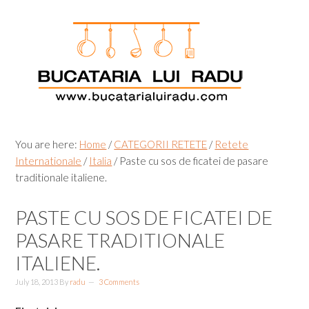
Skip
Skip
Skip
Skip
to
to
to
to
primary
main
primary
footer
navigation
content
sidebar
You are here:
Home
/
CATEGORII RETETE
/
Retete
Internationale
/
Italia
/
Paste cu sos de ficatei de pasare
traditionale italiene.
PASTE CU SOS DE FICATEI DE
PASARE TRADITIONALE
ITALIENE.
July 18, 2013
By
radu
3 Comments