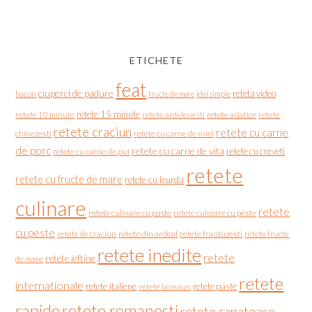
ETICHETE
feat
ciuperci de padure
reteta video
bacon
fructe de mare
idei simple
retete 15 minute
retete asiatice
retete
retete 10 minute
retete ardelenesti
retete craciun
retete cu carne
chinezesti
retete cu carne de miel
de porc
retete cu carne de vita
retete cu creveti
retete cu carne de pui
retete
retete cu fructe de mare
retete cu leurda
culinare
retete
retete culinare cu paste
retete culinare cu peste
cu peste
retete de craciun
retete din ardeal
retete frantuzesti
retete fructe
retete inedite
retete
retete ieftine
de mare
retete
internationale
retete italiene
retete paste
retete la ceaun
rapide
retete romanesti
retete sanatoase