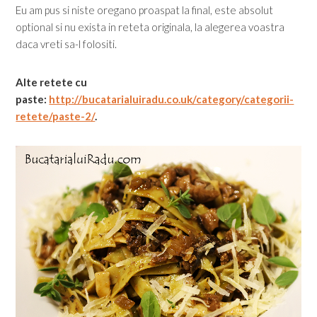
Eu am pus si niste oregano proaspat la final, este absolut
optional si nu exista in reteta originala, la alegerea voastra
daca vreti sa-l folositi.
Alte retete cu
paste:
http://bucatarialuiradu.co.uk/category/categorii-
retete/paste-2/
.