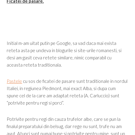
Ficatei de pasare.
Initial m-am uitat putin pe Google, sa vad daca mai exista
reteta asta pe undeva in blogurile si site-urile romanesti, si
desi am gasit ceva retete similare, nimic comparabil cu
aceasta reteta traditionala.
Pastele
cu sos de ficatei de pasare sunt traditionale in nordul
Italiei, in regiunea Piedmont, mai exact Alba, si dupa cum
spune cel de la care am adaptat reteta (A. Carluccio) sunt
“potrivite pentru regi si porci”.
Potrivite pentru regi din cauza trufelor albe, care se pun la
finalul preparatului din belsug, dar rege nu sunt, trufe nu am
avut. Atunci sunt numai bune si potrivite pentru mine, sunt un