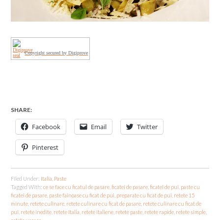
Copyright secured by Digiprove
SHARE:
Facebook
Email
Twitter
Pinterest
Filed Under:
Italia
,
Paste
Tagged With:
ce se face cu ficatul de pasare
,
ficatei de pasare
,
ficatei de pui
,
paste cu
ficatei de pasare
,
paste fainoase cu ficat de pui
,
preparate cu ficat de pui
,
retete 15
minute
,
retete culinare
,
retete culinare cu ficat de pasare
,
retete culinare cu ficat de
pui
,
retete inedite
,
retete Italia
,
retete italiene
,
retete paste
,
retete rapide
,
retete simple
,