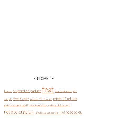
ETICHETE
feat
ciuperci de padure
bacon
fructe de mare
idei
reteta video
retete 15 minute
simple
retete 10 minute
retete asiatice
retete chinezesti
retete ardelenesti
retete craciun
retete cu
retete cu carne de miel