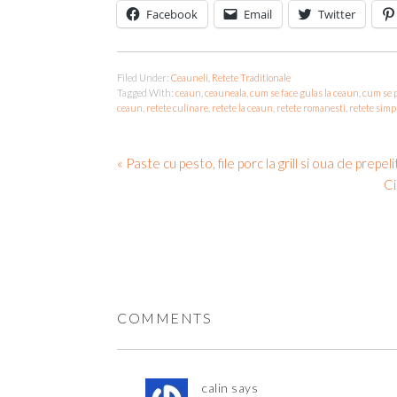
Facebook
Email
Twitter
Filed Under:
Ceauneli
,
Retete Traditionale
Tagged With:
ceaun
,
ceauneala
,
cum se face gulas la ceaun
,
cum se 
ceaun
,
retete culinare
,
retete la ceaun
,
retete romanesti
,
retete simp
« Paste cu pesto, file porc la grill si oua de prepeli
Ci
COMMENTS
calin
says