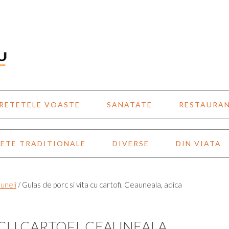
RETETELE VOASTE
SANATATE
RESTAURA
ETE TRADITIONALE
DIVERSE
DIN VIATA
uneli
/
Gulas de porc si vita cu cartofi. Ceauneala, adica
 CU CARTOFI. CEAUNEALA,