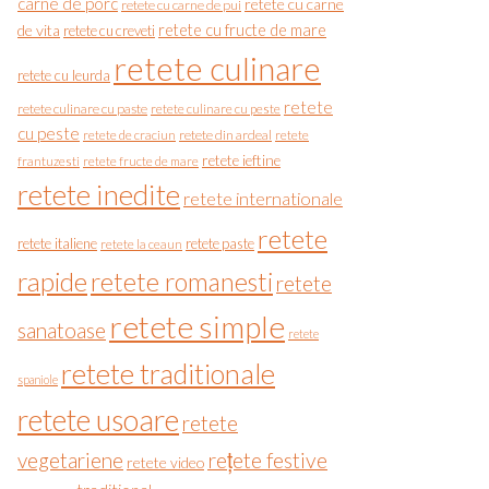
carne de porc
retete cu carne
retete cu carne de pui
de vita
retete cu fructe de mare
retete cu creveti
retete culinare
retete cu leurda
retete
retete culinare cu paste
retete culinare cu peste
cu peste
retete de craciun
retete din ardeal
retete
retete ieftine
frantuzesti
retete fructe de mare
retete inedite
retete internationale
retete
retete italiene
retete paste
retete la ceaun
rapide
retete romanesti
retete
retete simple
sanatoase
retete
retete traditionale
spaniole
retete usoare
retete
vegetariene
rețete festive
retete video