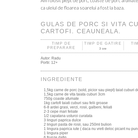
Am folosit piept de porc, coaste de porc afumate 
ca uleiul de floarea soarelui a fost la baza.
GULAS DE PORC SI VITA C
CARTOFI. CEAUNEALA.
TIMP DE
TIMP DE GATIRE
TI
PREPARARE
3 ore
Autor:
Radu
Portii:
12+
INGREDIENTE
1,5kg carne de porc (sold, picior sau piept) taiat cuburi 
1,5kg carne de vita taiata cuburi 3cm
750g coaste afumate
1kg cartofi taiati cuburi sau felii groase
6-8 ardei grasi, verzi, rosii, galbeni, feliati
2-3 cepe mari feliate
1/2 capatana usturoi curatata
3 linguri paprica dulce
2 linguri pasta de rosii, sau 250ml bulion
1 lingura paprica iute ( daca nu vreti deloc picant nu pun
1 lingura piper
6 frunze dafin