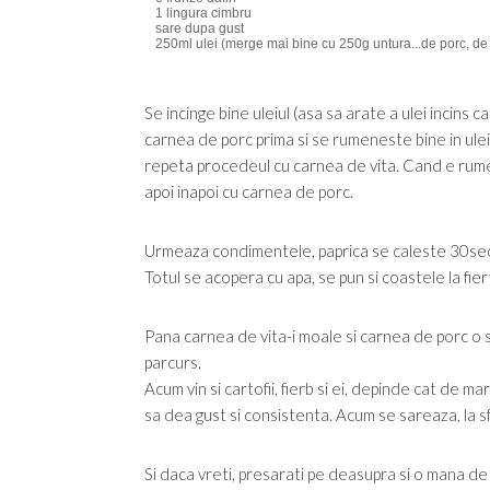
1 lingura cimbru
sare dupa gust
250ml ulei (merge mai bine cu 250g untura...de porc, de r
Se incinge bine uleiul (asa sa arate a ulei incins 
carnea de porc prima si se rumeneste bine in ulei a
repeta procedeul cu carnea de vita. Cand e rumena 
apoi inapoi cu carnea de porc.
Urmeaza condimentele, paprica se caleste 30sec, ap
Totul se acopera cu apa, se pun si coastele la fier
Pana carnea de vita-i moale si carnea de porc o s
parcurs.
Acum vin si cartofii, fierb si ei, depinde cat de ma
sa dea gust si consistenta. Acum se sareaza, la sf
Si daca vreti, presarati pe deasupra si o mana de