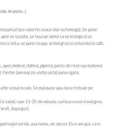
ata, de gasca...)
cand parca face valuri in ceaun dar nu fumega). Se pune
poi se scoate, se lasa iar uleiul sa se incinga si se
si asta, se pune ceapa, ardeii grasi si usturoiul la calit,
oi cimbrul, dafinul, piperul, pasta de rosii sau bulionul.
t. Fierbe (am mai zis vorba asta) pana-i gata.
a fie si mai moale. Se mai pune apa daca trebuie pe
ri is taiati, cam 15-20 de minute, sa faca sosul si mai gros,
arsit, dupa gust.
 patrunjel verde, asa numa, de decor. Eu n-am pus, ca n-