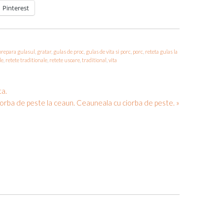
Pinterest
prepara gulasul
,
gratar
,
gulas de proc
,
gulas de vita si porc
,
porc
,
reteta gulas la
le
,
retete traditionale
,
retete usoare
,
traditional
,
vita
ta.
orba de peste la ceaun. Ceauneala cu ciorba de peste. »