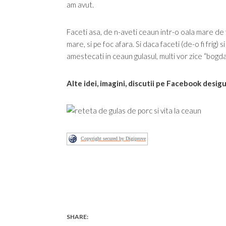
am avut.
Faceti asa, de n-aveti ceaun intr-o oala mare de f
mare, si pe foc afara. Si daca faceti (de-o fi frig) 
amestecati in ceaun gulasul, multi vor zice “bogda
Alte idei, imagini, discutii pe Facebook desig
Copyright secured by Digiprove
SHARE: