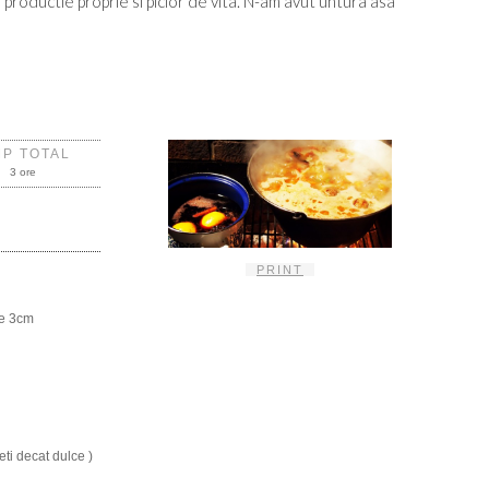
productie proprie si picior de vita. N-am avut untura asa
U
MP TOTAL
3 ore
PRINT
de 3cm
eti decat dulce )