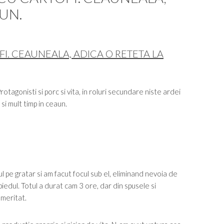
UN.
FI. CEAUNEALA, ADICA O RETETA LA
otagonisti si porc si vita, in roluri secundare niste ardei
 si mult timp in ceaun.
l pe gratar si am facut focul sub el, eliminand nevoia de
piedul. Totul a durat cam 3 ore, dar din spusele si
 meritat.