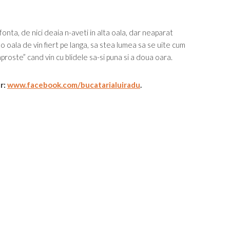
onta, de nici deaia n-aveti in alta oala, dar neaparat
si o oala de vin fiert pe langa, sa stea lumea sa se uite cum
proste” cand vin cu blidele sa-si puna si a doua oara.
ur:
www.facebook.com/bucatarialuiradu
.