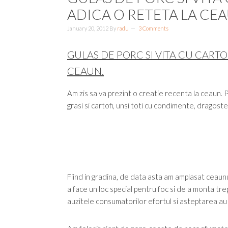
ADICA O RETETA LA CEA
January 20, 2012
By
radu
3 Comments
GULAS DE PORC SI VITA CU CARTO
CEAUN.
Am zis sa va prezint o creatie recenta la ceaun. Pr
grasi si cartofi, unsi toti cu condimente, dragoste
Fiind in gradina, de data asta am amplasat ceaunu
a face un loc special pentru foc si de a monta tre
auzitele consumatorilor efortul si asteptarea au