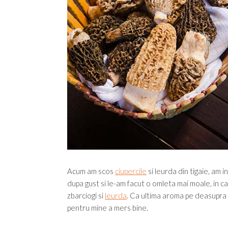
Acum am scos
ciupercile
si leurda din tigaie, am i
dupa gust si le-am facut o omleta mai moale, in car
zbarciogi si
leurda
. Ca ultima aroma pe deasupra 
pentru mine a mers bine.