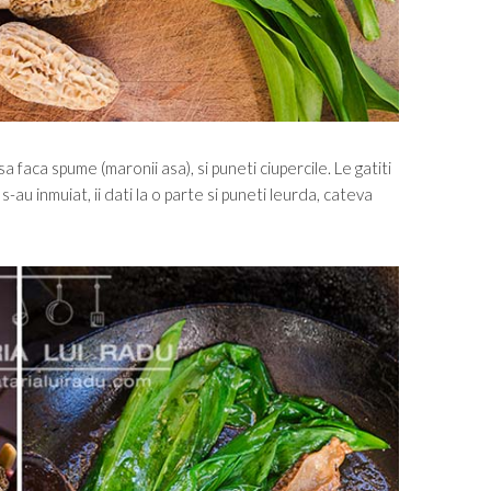
a faca spume (maronii asa), si puneti ciupercile. Le gatiti
au inmuiat, ii dati la o parte si puneti leurda, cateva