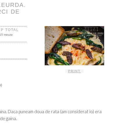
LEURDA.
CI DE
MP TOTAL
15 minute
PRINT
a)
gaina. Daca puneam doua de rata (am considerat io) era
de gaina.