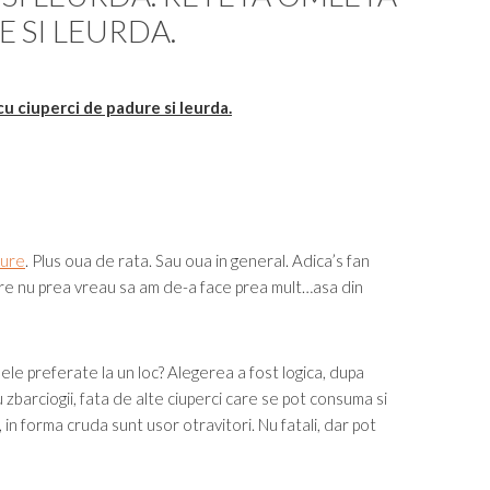
 SI LEURDA.
u ciuperci de padure si leurda.
dure
. Plus oua de rata. Sau oua in general. Adica’s fan
are nu prea vreau sa am de-a face prea mult…asa din
mele preferate la un loc? Alegerea a fost logica, dupa
 zbarciogii, fata de alte ciuperci care se pot consuma si
, in forma cruda sunt usor otravitori. Nu fatali, dar pot