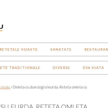
RETETELE VOASTE
SANATATE
RESTAURA
ETE TRADITIONALE
DIVERSE
DIN VIATA
 simple
/
Omleta cu zbarciogi si leurda. Reteta omleta cu
SI LEURDA. RETETA OMLETA