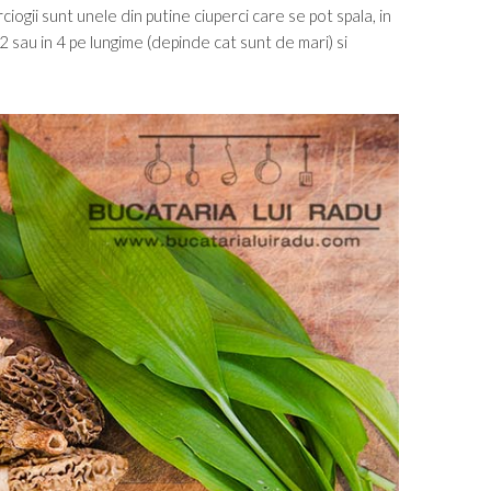
ciogii sunt unele din putine ciuperci care se pot spala, in
2 sau in 4 pe lungime (depinde cat sunt de mari) si