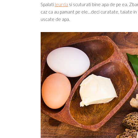
Spalati
leurda
si scuturati bine apa de pe ea. Zbar
caz ca au pamant pe ele…deci curatate, taiate in 
uscate de apa.