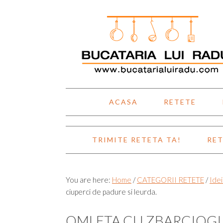
Skip
Skip
Skip
Skip
to
to
to
to
primary
main
primary
footer
navigation
content
sidebar
ACASA
RETETE
TRIMITE RETETA TA!
RET
You are here:
Home
/
CATEGORII RETETE
/
Idei
ciuperci de padure si leurda.
OMLETA CU ZBARCIOGI 