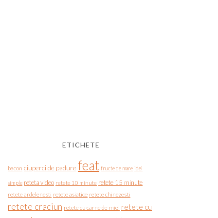
ETICHETE
feat
ciuperci de padure
bacon
fructe de mare
idei
reteta video
retete 15 minute
simple
retete 10 minute
retete asiatice
retete chinezesti
retete ardelenesti
retete craciun
retete cu
retete cu carne de miel