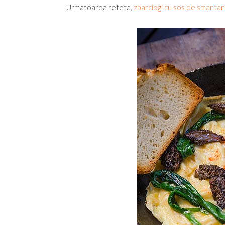
Urmatoarea reteta,
zbarciogi cu sos de smantana