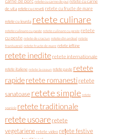
carne de porc
retete cu carne
retete cu carne de pui
de vita
retete cu fructe de mare
retete cu creveti
retete culinare
retete cu leurda
retete
retete culinare cu paste
retete culinare cu peste
cu peste
retete de craciun
retete din ardeal
retete
retete ieftine
frantuzesti
retete fructe de mare
retete inedite
retete internationale
retete
retete italiene
retete paste
retete la ceaun
rapide
retete romanesti
retete
retete simple
sanatoase
retete
retete traditionale
spaniole
retete usoare
retete
vegetariene
rețete festive
retete video