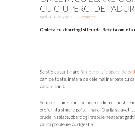
CU CIUPERCI DE PADURE
April 21, 2015
By
radu
4 Comments
Omleta cu zbarciogi si leurda. Reteta omleta c
Se stie ca sunt mare fan
leurda
si
ciuperci de pa
cam de toate, inafara de cele mai inaripate cu c
cand in cand.
Si-atunci, cum sa nu combin trei dintre chestiile 
preferinta si mare pofta…mare. O grija sa aveti cu
crude in salate, zbarciogii trebuie neaparat gatiti
cauza probleme cu digestia.