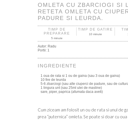
OMLETA CU ZBARCIOGI SI 
RETETA OMLETA CU CIUPER
PADURE SI LEURDA.
TIMP DE
TIMP DE GATIRE
TI
PREPARARE
10 minute
5 minute
Autor:
Radu
Portii:
1
INGREDIENTE
1 oua de rata si 1 ou de gaina (sau 3 oua de gaina)
10 fire de leurda
5-6 zbarciogi (sau alte ciuperci de padure, sau de cultur
1 lingura unt (sau 25ml ulei de masline)
sare, piper, paprica (afumata daca aveti)
Cum ziceam am folosit un ou de rata si unul de 
prea “puternica” omleta. Se poate si doar cu oua 