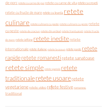
de porc
retete cu carne de vita
retete cu creveti
retete cu carne de pui
retete
retete cu fructe de mare
retete cu leurda
culinare
retete
retete culinare cu paste
retete culinare cu peste
cu peste
retete de craciun
retete din ardeal
retete frantuzesti
retete fructe
retete inedite
retete
retete ieftine
de mare
retete
internationale
retete italiene
retete paste
retete la ceaun
rapide
retete romanesti
retete sanatoase
retete simple
retete
retete spaniole
retete usoare
traditionale
retete
vegetariene
rețete festive
retete video
romanesc
traditional