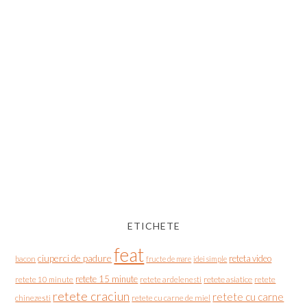
ETICHETE
feat
ciuperci de padure
reteta video
bacon
fructe de mare
idei simple
retete 15 minute
retete asiatice
retete
retete 10 minute
retete ardelenesti
retete craciun
retete cu carne
chinezesti
retete cu carne de miel