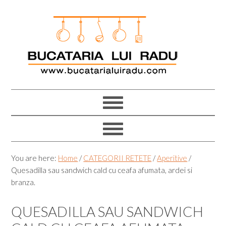
Skip
Skip
Skip
Skip
to
to
to
to
primary
main
primary
footer
navigation
content
sidebar
You are here:
Home
/
CATEGORII RETETE
/
Aperitive
/
Quesadilla sau sandwich cald cu ceafa afumata, ardei si
branza.
QUESADILLA SAU SANDWICH