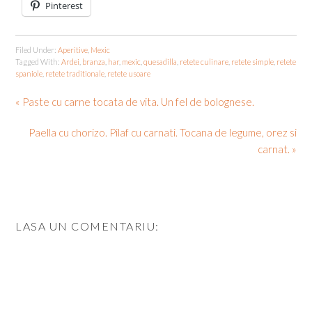
Pinterest
Filed Under:
Aperitive
,
Mexic
Tagged With:
Ardei
,
branza
,
har
,
mexic
,
quesadilla
,
retete culinare
,
retete simple
,
retete
spaniole
,
retete traditionale
,
retete usoare
« Paste cu carne tocata de vita. Un fel de bolognese.
Paella cu chorizo. Pilaf cu carnati. Tocana de legume, orez si
carnat. »
LASA UN COMENTARIU: