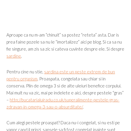
Aproape ca nu m-am “chinuit” sa postez “reteta” asta. Dar is
prea faine pozele sa nu le “imortalizez” aici pe blog. Si ca sa nu
fie singure, am zis sa zic si cateva cuvinte despre ele. Si despre
sardine
.
Pentru cine nu stie,
sardina este un peste extrem de bun
pentru organism
. Proaspata, congelata sau chiar si in
conserva. Plin de omega 3 si de alte uleiuri benefice corpului.
Mai mult nu va zic, mai pe indelete e aici, despre pestele “gras”
–
http://bucatarialuiradu.co.uk/superalimente-pestele-gras-
zdravan-in-omega-3-sau-o-absurditate/
.
Cum alegi pestele proaspat? Daca nu-i congelat, si nu esti pe
vapor cand il prinzi, sansele sa fi fost congelat inainte sunt