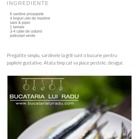
INGREDIENTE
6 sardine proaspete
4 linguri ulei de masline
sare & piper
1 lamaie
3-4 catei de usturoi
patrunjel verde
Pregatite simplu, sardinele la grill sunt o bucurie pentru
papilele gustative. Atata timp cat va place pestele, desigur.