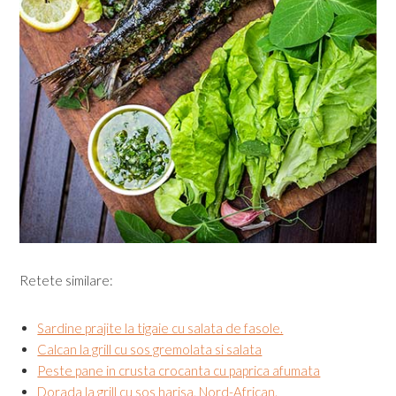
Retete similare:
Sardine prajite la tigaie cu salata de fasole.
Calcan la grill cu sos gremolata si salata
Peste pane in crusta crocanta cu paprica afumata
Dorada la grill cu sos harisa, Nord-African.