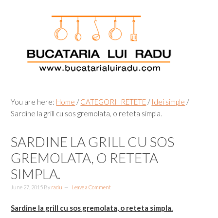
Skip
Skip
Skip
Skip
to
to
to
to
primary
main
primary
footer
navigation
content
sidebar
You are here:
Home
/
CATEGORII RETETE
/
Idei simple
/
Sardine la grill cu sos gremolata, o reteta simpla.
SARDINE LA GRILL CU SOS
GREMOLATA, O RETETA
SIMPLA.
June 27, 2015
By
radu
Leave a Comment
Sardine la grill cu sos gremolata, o reteta simpla.