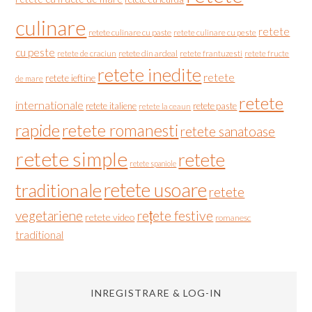
culinare
retete
retete culinare cu paste
retete culinare cu peste
cu peste
retete de craciun
retete din ardeal
retete frantuzesti
retete fructe
retete inedite
retete
retete ieftine
de mare
retete
internationale
retete italiene
retete paste
retete la ceaun
rapide
retete romanesti
retete sanatoase
retete simple
retete
retete spaniole
retete usoare
traditionale
retete
vegetariene
rețete festive
retete video
romanesc
traditional
INREGISTRARE & LOG-IN