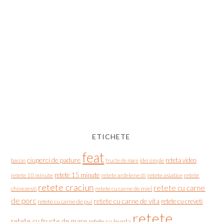
ETICHETE
feat
ciuperci de padure
reteta video
bacon
fructe de mare
idei simple
retete 15 minute
retete asiatice
retete
retete 10 minute
retete ardelenesti
retete craciun
retete cu carne
chinezesti
retete cu carne de miel
de porc
retete cu carne de vita
retete cu creveti
retete cu carne de pui
retete
retete cu fructe de mare
retete cu leurda