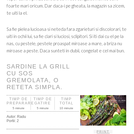
foarte mari oricum. Dar daca-i pe gheata, la magazin sa zicem,
te uiti la el.
Sa fie pielea lucioasa si neteda fara zgarieturi si discolorari, te
uiti in ochii lui, sa fie clari si luciosi, sclipitori. Si iti dai cu el pe la
nas, cu pestele, pestele proaspat miroase a mare, a briza nu
miroase a peste. Daca sunteti in dubii, congelat e cel mai bun.
SARDINE LA GRILL
CU SOS
GREMOLATA, O
RETETA SIMPLA.
TIMP DE
TIMP DE
TIMP
PREPARARE
GATIRE
TOTAL
5 minute
5 minute
10 minute
Autor:
Radu
Portii:
2
PRINT