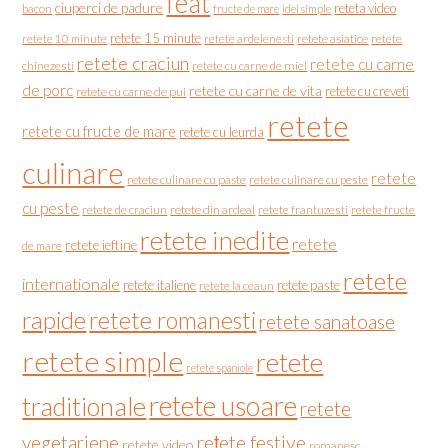
feat
ciuperci de padure
reteta video
bacon
fructe de mare
idei simple
retete 15 minute
retete asiatice
retete
retete 10 minute
retete ardelenesti
retete craciun
retete cu carne
chinezesti
retete cu carne de miel
de porc
retete cu carne de vita
retete cu creveti
retete cu carne de pui
retete
retete cu fructe de mare
retete cu leurda
culinare
retete
retete culinare cu paste
retete culinare cu peste
cu peste
retete de craciun
retete din ardeal
retete frantuzesti
retete fructe
retete inedite
retete
retete ieftine
de mare
retete
internationale
retete italiene
retete paste
retete la ceaun
rapide
retete romanesti
retete sanatoase
retete simple
retete
retete spaniole
retete usoare
traditionale
retete
vegetariene
rețete festive
retete video
romanesc