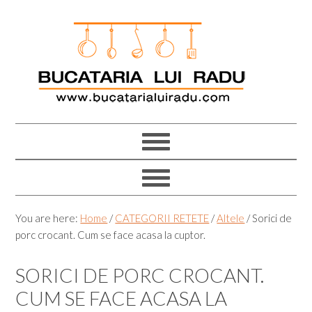
Skip
Skip
Skip
Skip
to
to
to
to
primary
main
primary
footer
navigation
content
sidebar
You are here:
Home
/
CATEGORII RETETE
/
Altele
/
Sorici de
porc crocant. Cum se face acasa la cuptor.
SORICI DE PORC CROCANT.
CUM SE FACE ACASA LA