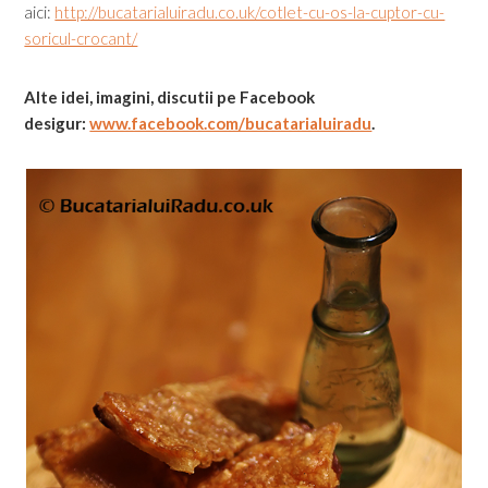
aici:
http://bucatarialuiradu.co.uk/cotlet-cu-os-la-cuptor-cu-
soricul-crocant/
Alte idei, imagini, discutii pe Facebook
desigur:
www.facebook.com/bucatarialuiradu
.