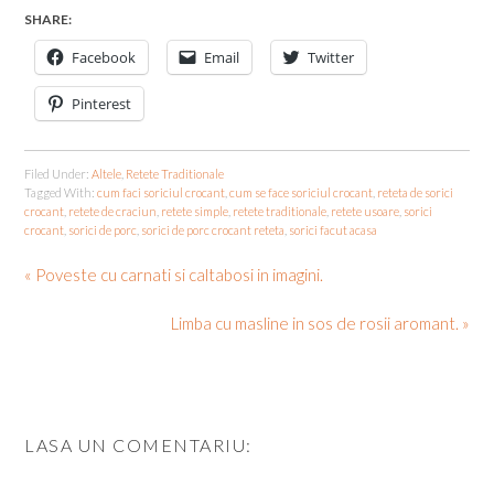
SHARE:
Facebook
Email
Twitter
Pinterest
Filed Under:
Altele
,
Retete Traditionale
Tagged With:
cum faci soriciul crocant
,
cum se face soriciul crocant
,
reteta de sorici
crocant
,
retete de craciun
,
retete simple
,
retete traditionale
,
retete usoare
,
sorici
crocant
,
sorici de porc
,
sorici de porc crocant reteta
,
sorici facut acasa
« Poveste cu carnati si caltabosi in imagini.
Limba cu masline in sos de rosii aromant. »
LASA UN COMENTARIU: