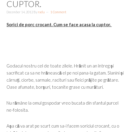
CUPTOR.
December 14, 2012
By
radu
1 Comment
Sorici de porc crocant. Cum se face acasa la cuptor.
Godacul nostru cel de toate zilele. Hrănit un an întreg și
sacrificat ca sa ne hrănească el pe noi pana-la gatam. Slanini și
cârnați, ciorbe, sarmale, racituri sau fleici prăjite pe grătare.
Oase afumate, borșuri, tocanite grase cu murături.
Nu rămâne la omul gospodar vreo bucata din sfantul purcel
ne-folosita.
Așa că va arat pe scurt cum sa-i facem soriciul crocant, cu o