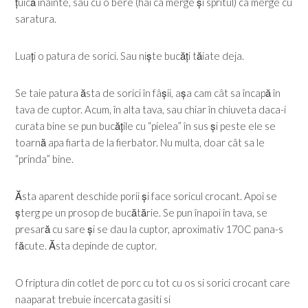
țuică înainte, sau cu o bere (hai ca merge și spritul) ca merge cu
saratura.
Luați o patura de sorici. Sau niște bucăți tăiate deja.
Se taie patura ăsta de sorici în fâșii, așa cam cât sa încapă în
tava de cuptor. Acum, în alta tava, sau chiar în chiuveta daca-i
curata bine se pun bucățile cu “pielea” în sus și peste ele se
toarnă apa fiarta de la fierbator. Nu multa, doar cât sa le
“prinda” bine.
Ăsta aparent deschide porii și face soricul crocant. Apoi se
șterg pe un prosop de bucătărie. Se pun înapoi în tava, se
presară cu sare și se dau la cuptor, aproximativ 170C pana-s
făcute. Ăsta depinde de cuptor.
O friptura din cotlet de porc cu tot cu os si sorici crocant care
naaparat trebuie incercata gasiti si