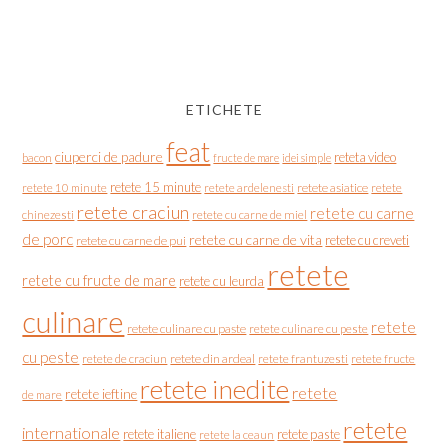
ETICHETE
feat
ciuperci de padure
reteta video
bacon
fructe de mare
idei simple
retete 15 minute
retete asiatice
retete
retete 10 minute
retete ardelenesti
retete craciun
retete cu carne
chinezesti
retete cu carne de miel
de porc
retete cu carne de vita
retete cu creveti
retete cu carne de pui
retete
retete cu fructe de mare
retete cu leurda
culinare
retete
retete culinare cu paste
retete culinare cu peste
cu peste
retete de craciun
retete din ardeal
retete frantuzesti
retete fructe
retete inedite
retete
retete ieftine
de mare
retete
internationale
retete italiene
retete paste
retete la ceaun