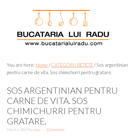
Skip
Skip
Skip
Skip
to
to
to
to
primary
main
primary
footer
navigation
content
sidebar
You are here:
Home
/
CATEGORII RETETE
/
Sos argentinian
pentru carne de vita. Sos chimichurri pentru gratare.
SOS ARGENTINIAN PENTRU
CARNE DE VITA. SOS
CHIMICHURRI PENTRU
GRATARE.
March 4, 2015
By
radu
2 Comments