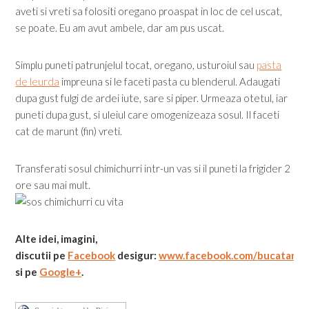
aveti si vreti sa folositi oregano proaspat in loc de cel uscat,
se poate. Eu am avut ambele, dar am pus uscat.
Simplu puneti patrunjelul tocat, oregano, usturoiul sau
pasta
de leurda
impreuna si le faceti pasta cu blenderul. Adaugati
dupa gust fulgi de ardei iute, sare si piper. Urmeaza otetul, iar
puneti dupa gust, si uleiul care omogenizeaza sosul. Il faceti
cat de marunt (fin) vreti.
Transferati sosul chimichurri intr-un vas si il puneti la frigider 2
ore sau mai mult.
Alte idei, imagini,
discutii
pe
Facebook
desigur:
www.facebook.com/
bucatarial
si pe
Google+
.