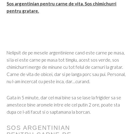
Sos argentinian pentru carne de vita. Sos chimichurri
pentru gratare.
Nelipsit de pe mesele argentiniene cand este carne pe masa,
si la ei este carne pe masa tot timplu, acest sos verde, sos
chimichurri merge de minune cu tot felul de carnuri la gratar.
Carne de vita de obicei, dar si pe langa porc sau pui. Personal,
nu l-am incercat cu peste inca, dar…curand.
Gata in 5 minute, dar cel mai bine sa se lase la frigider sa se
amestece bine aromele intre ele cel putin 2 ore, poate sta
dupa ce l-ati facut si o saptamana la borcan.
SOS ARGENTINIAN