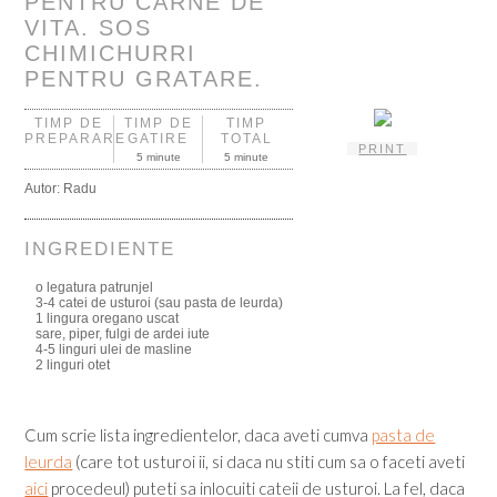
PENTRU CARNE DE
VITA. SOS
CHIMICHURRI
PENTRU GRATARE.
TIMP DE
TIMP DE
TIMP
PREPARARE
GATIRE
TOTAL
PRINT
5 minute
5 minute
Autor:
Radu
INGREDIENTE
o legatura patrunjel
3-4 catei de usturoi (sau pasta de leurda)
1 lingura oregano uscat
sare, piper, fulgi de ardei iute
4-5 linguri ulei de masline
2 linguri otet
Cum scrie lista ingredientelor, daca aveti cumva
pasta de
leurda
(care tot usturoi ii, si daca nu stiti cum sa o faceti aveti
aici
procedeul) puteti sa inlocuiti cateii de usturoi. La fel, daca