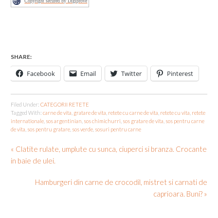
Copyright secured by Digiprove
SHARE:
Facebook
Email
Twitter
Pinterest
Filed Under:
CATEGORII RETETE
Tagged With:
carne de vita
,
gratare de vita
,
retete cu carne de vita
,
retete cu vita
,
retete
internationale
,
sos argentinian
,
sos chimichurri
,
sos gratare de vita
,
sos pentru carne
de vita
,
sos pentru gratare
,
sos verde
,
sosuri pentru carne
« Clatite rulate, umplute cu sunca, ciuperci si branza. Crocante
in baie de ulei.
Hamburgeri din carne de crocodil, mistret si carnati de
caprioara. Buni? »