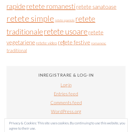
rapide
retete romanesti
retete sanatoase
retete simple
retete
retete spaniole
retete usoare
traditionale
retete
vegetariene
rețete festive
retete video
romanesc
traditional
INREGISTRARE & LOG-IN
Log in
Entries feed
Comments feed
WordPress.org
Privacy & Cookies: This site uses cookies. By continuing to use this website, you
agree to their use.