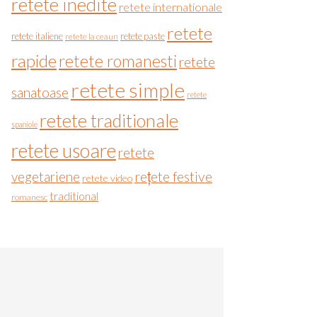
retete inedite
retete internationale
retete
retete italiene
retete paste
retete la ceaun
rapide
retete romanesti
retete
retete simple
sanatoase
retete
retete traditionale
spaniole
retete usoare
retete
vegetariene
rețete festive
retete video
traditional
romanesc