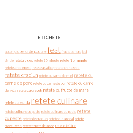
ETICHETE
feat
ciuperci de padure
bacon
fructe de mare
idei
reteta video
retete 15 minute
simple
retete 10 minute
retete asiatice
retete chinezesti
retete ardelenesti
retete craciun
retete cu
retete cu carne de miel
carne de porc
retete cu carne
retete cu carne de pui
de vita
retete cu fructe de mare
retete cu creveti
retete culinare
retete cu leurda
retete
retete culinare cu paste
retete culinare cu peste
cu peste
retete de craciun
retete din ardeal
retete
retete ieftine
frantuzesti
retete fructe de mare