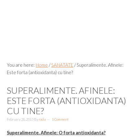
Skip
Skip
Skip
Skip
to
to
to
to
primary
main
primary
footer
navigation
content
sidebar
You are here:
Home
/
SANATATE
/
Superalimente. Afinele:
Este forta (antioxidanta) cu tine?
SUPERALIMENTE. AFINELE:
ESTE FORTA (ANTIOXIDANTA)
CU TINE?
February 28, 2015
By
radu
1 Comment
Superalimente. Afinele: O forta antioxidanta?