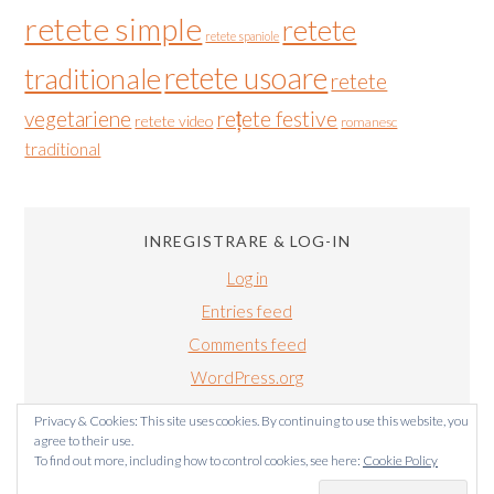
retete simple
retete
retete spaniole
retete usoare
traditionale
retete
vegetariene
rețete festive
retete video
romanesc
traditional
INREGISTRARE & LOG-IN
Log in
Entries feed
Comments feed
WordPress.org
Privacy & Cookies: This site uses cookies. By continuing to use this website, you
agree to their use.
To find out more, including how to control cookies, see here:
Cookie Policy