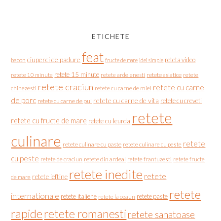
ETICHETE
feat
ciuperci de padure
reteta video
bacon
fructe de mare
idei simple
retete 15 minute
retete asiatice
retete
retete 10 minute
retete ardelenesti
retete craciun
retete cu carne
chinezesti
retete cu carne de miel
de porc
retete cu carne de vita
retete cu creveti
retete cu carne de pui
retete
retete cu fructe de mare
retete cu leurda
culinare
retete
retete culinare cu paste
retete culinare cu peste
cu peste
retete de craciun
retete din ardeal
retete frantuzesti
retete fructe
retete inedite
retete
retete ieftine
de mare
retete
internationale
retete italiene
retete paste
retete la ceaun
rapide
retete romanesti
retete sanatoase