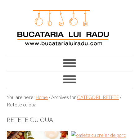
Skip
Skip
Skip
Skip
to
to
to
to
primary
main
primary
footer
navigation
content
sidebar
You are here:
Home
/
Archives for
CATEGORII RETETE
/
Retete cu oua
RETETE CU OUA