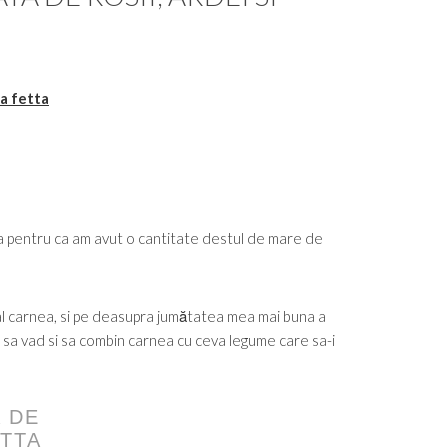
za fetta
ta pentru ca am avut o cantitate destul de mare de
cial carnea, si pe deasupra jumătatea mea mai buna a
s sa vad si sa combin carnea cu ceva legume care sa-i
 DE
ETTA