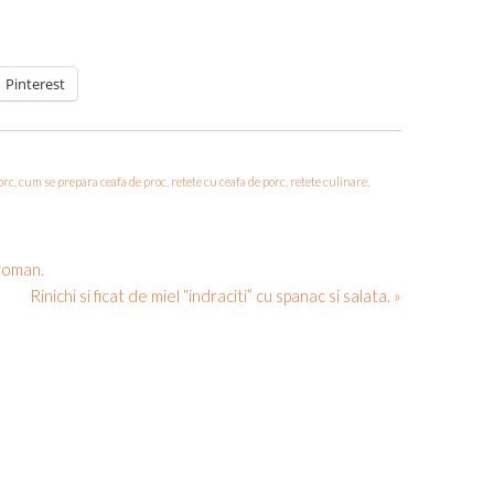
Pinterest
orc
,
cum se prepara ceafa de proc
,
retete cu ceafa de porc
,
retete culinare
,
roman.
Rinichi si ficat de miel “indraciti” cu spanac si salata. »