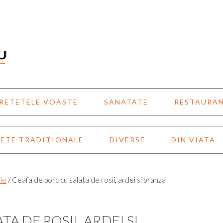
RETETELE VOASTE
SANATATE
RESTAURA
ETE TRADITIONALE
DIVERSE
DIN VIATA
le
/
Ceafa de porc cu salata de rosii, ardei si branza
A DE ROSII, ARDEI SI