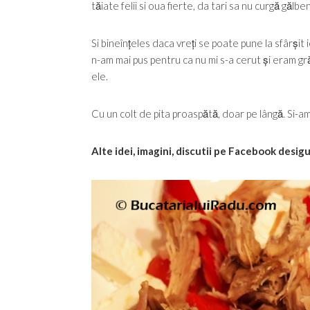
tăiate felii si oua fierte, da tari sa nu curgă gălben
Si bineînțeles daca vreți se poate pune la sfârșit
n-am mai pus pentru ca nu mi s-a cerut și eram gr
ele.
Cu un colt de pita proaspătă, doar pe lângă. Si-am 
Alte idei, imagini, discutii pe Facebook desig