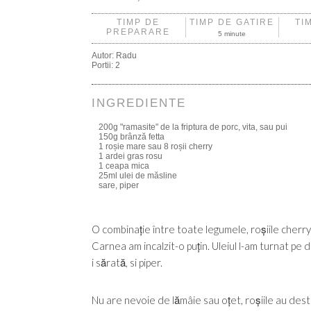
TIMP DE
TIMP DE GATIRE
TI
PREPARARE
5 minute
Autor:
Radu
Portii:
2
INGREDIENTE
200g "ramasite" de la friptura de porc, vita, sau pui
150g brânză fetta
1 roșie mare sau 8 roșii cherry
1 ardei gras rosu
1 ceapa mica
25ml ulei de măsline
sare, piper
O combinație între toate legumele, roșiile cherry 
Carnea am incalzit-o puțin. Uleiul l-am turnat pe 
i sărată, si piper.
Nu are nevoie de lămâie sau oțet, roșiile au destu