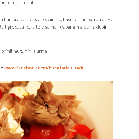
uș prin tot blidul.
 ierburi precum oregano, cimbru, busuioc sau pătrunjel. Eu
ăbit și ocupat cu altele sa mai fug pana-n gradina după
primit mulțumiri la urma.
ur:
www.facebook.com/bucatarialuiradu
.