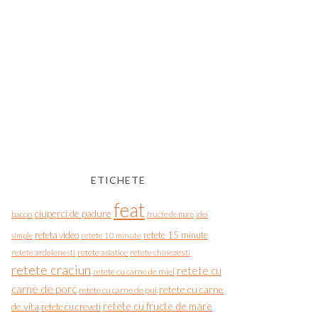
ETICHETE
feat
ciuperci de padure
bacon
fructe de mare
idei
reteta video
retete 15 minute
simple
retete 10 minute
retete asiatice
retete chinezesti
retete ardelenesti
retete craciun
retete cu
retete cu carne de miel
carne de porc
retete cu carne
retete cu carne de pui
de vita
retete cu fructe de mare
retete cu creveti