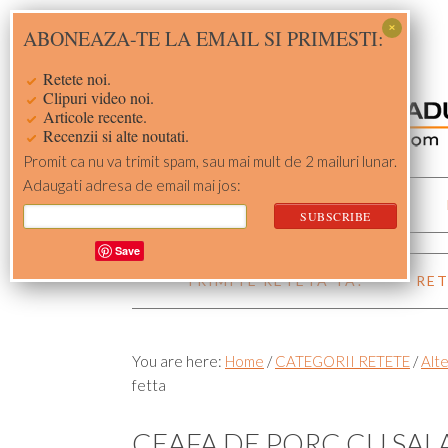
Skip
Skip
Skip
Skip
ABONEAZA-TE LA EMAIL SI PRIMESTI:
to
to
to
to
primary
main
primary
footer
Retete noi.
navigation
content
sidebar
Clipuri video noi.
Articole recente.
Recenzii si alte noutati.
Promit ca nu va trimit spam, sau mai mult de 2 mailuri lunar.
Adaugati adresa de email mai jos:
ACASA
RETETE
Save
TRIMITE RETETA TA!
RET
You are here:
Home
/
CATEGORII RETETE
/
Alte
fetta
CEAFA DE PORC CU SALAT