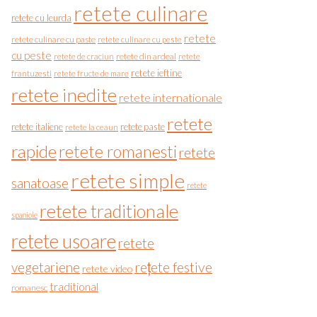
retete culinare
retete cu leurda
retete
retete culinare cu paste
retete culinare cu peste
cu peste
retete de craciun
retete din ardeal
retete
retete ieftine
frantuzesti
retete fructe de mare
retete inedite
retete internationale
retete
retete italiene
retete paste
retete la ceaun
rapide
retete romanesti
retete
retete simple
sanatoase
retete
retete traditionale
spaniole
retete usoare
retete
vegetariene
rețete festive
retete video
traditional
romanesc