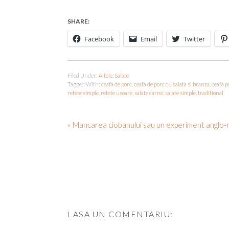
SHARE:
Facebook
Email
Twitter
Filed Under:
Altele
,
Salate
Tagged With:
ceafa de porc
,
ceafa de porc cu salata si branza
,
ceafa p
retete simple
,
retete usoare
,
salate carne
,
salate simple
,
traditional
« Mancarea ciobanului sau un experiment anglo-
LASA UN COMENTARIU: