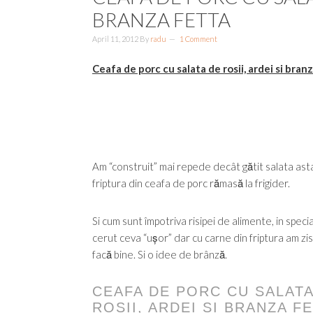
BRANZA FETTA
April 11, 2012
By
radu
1 Comment
Ceafa de porc cu salata de rosii, ardei si bran
Am “construit” mai repede decât gătit salata as
friptura din ceafa de porc rămasă la frigider.
Si cum sunt împotriva risipei de alimente, in spe
cerut ceva “ușor” dar cu carne din friptura am zi
facă bine. Si o idee de brânză.
CEAFA DE PORC CU SALATA
ROSII, ARDEI SI BRANZA F