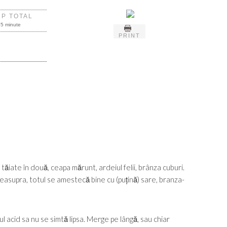
MP TOTAL
5 minute
PRINT
tăiate în două, ceapa mărunt, ardeiul felii, brânza cuburi.
deasupra, totul se amestecă bine cu (puțină) sare, branza-
l acid sa nu se simtă lipsa. Merge pe lângă, sau chiar