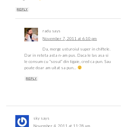
REPLY
radu
says
November 7, 2011 at 6:10 pm
Da, merge usturoiul super in chiftele.
Dar in reteta asta n-am pus. Daca le las asa si
le consum cu “sosul” din tigaie, cred ca pun. Sau
poate doar am uitat sa pun…
REPLY
sky
says
November 4, 2011 at 11:28 am