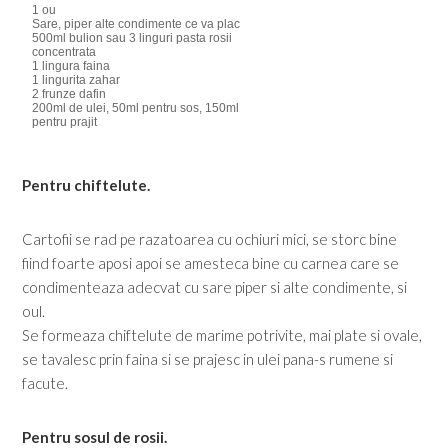
1 ou
Sare, piper alte condimente ce va plac
500ml bulion sau 3 linguri pasta rosii
concentrata
1 lingura faina
1 lingurita zahar
2 frunze dafin
200ml de ulei, 50ml pentru sos, 150ml
pentru prajit
Pentru chiftelute.
Cartofii se rad pe razatoarea cu ochiuri mici, se storc bine
fiind foarte aposi apoi se amesteca bine cu carnea care se
condimenteaza adecvat cu sare piper si alte condimente, si
oul.
Se formeaza chiftelute de marime potrivite, mai plate si ovale,
se tavalesc prin faina si se prajesc in ulei pana-s rumene si
facute.
Pentru sosul de rosii.