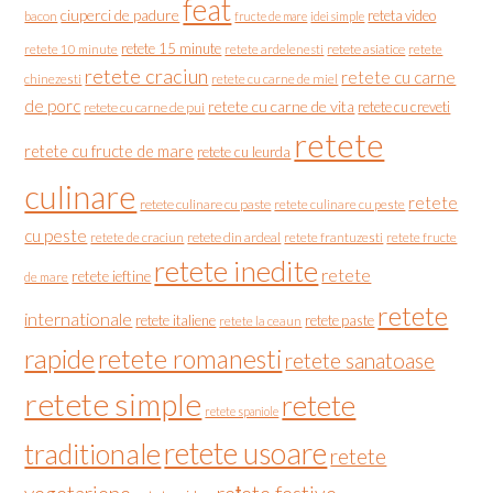
feat
ciuperci de padure
reteta video
bacon
fructe de mare
idei simple
retete 15 minute
retete asiatice
retete
retete 10 minute
retete ardelenesti
retete craciun
retete cu carne
chinezesti
retete cu carne de miel
de porc
retete cu carne de vita
retete cu creveti
retete cu carne de pui
retete
retete cu fructe de mare
retete cu leurda
culinare
retete
retete culinare cu paste
retete culinare cu peste
cu peste
retete de craciun
retete din ardeal
retete frantuzesti
retete fructe
retete inedite
retete
retete ieftine
de mare
retete
internationale
retete italiene
retete paste
retete la ceaun
rapide
retete romanesti
retete sanatoase
retete simple
retete
retete spaniole
retete usoare
traditionale
retete