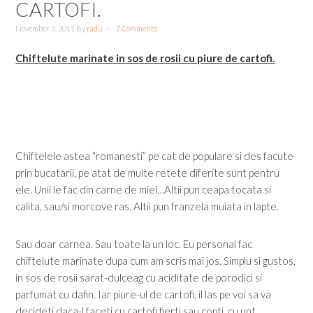
CARTOFI.
November 3, 2011
By
radu
7 Comments
Chiftelute marinate in sos de rosii cu piure de cartofi.
Chiftelele astea “romanesti” pe cat de populare si des facute
prin bucatarii, pe atat de multe retete diferite sunt pentru
ele. Unii le fac din carne de miel…Altii pun ceapa tocata si
calita, sau/si morcove ras. Altii pun franzela muiata in lapte.
Sau doar carnea. Sau toate la un loc. Eu personal fac
chiftelute marinate dupa cum am scris mai jos. Simplu si gustos,
in sos de rosii sarat-dulceag cu aciditate de porodici si
parfumat cu dafin. Iar piure-ul de cartofi, il las pe voi sa va
decideti daca-l faceti cu cartofi fierti sau copti, cu unt,