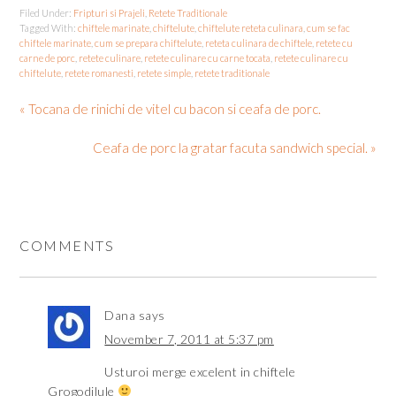
Filed Under:
Fripturi si Prajeli
,
Retete Traditionale
Tagged With:
chiftele marinate
,
chiftelute
,
chiftelute reteta culinara
,
cum se fac
chiftele marinate
,
cum se prepara chiftelute
,
reteta culinara de chiftele
,
retete cu
carne de porc
,
retete culinare
,
retete culinare cu carne tocata
,
retete culinare cu
chiftelute
,
retete romanesti
,
retete simple
,
retete traditionale
« Tocana de rinichi de vitel cu bacon si ceafa de porc.
Ceafa de porc la gratar facuta sandwich special. »
COMMENTS
Dana
says
November 7, 2011 at 5:37 pm
Usturoi merge excelent in chiftele
Grogodilule