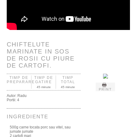
CHIFTELUTE
MARINATE IN SOS
DE ROSII CU PIURE
DE CARTOFI.
TIMP DE
TIMP DE
TIMP
PREPARARE
GATIRE
TOTAL
45 minute
45 minute
PRINT
Autor:
Radu
Portii:
4
INGREDIENTE
500g carne tocata porc sau vitel, sau
jumate jumate
2 cartofi mari