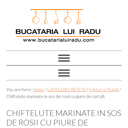
Skip
Skip
Skip
Skip
to
to
to
to
primary
main
primary
footer
navigation
content
sidebar
You are here:
Home
/
CATEGORII RETETE
/
Fripturi si Prajeli
/
Chiftelute marinate in sos de rosii cu piure de cartofi.
CHIFTELUTE MARINATE IN SOS
DE ROSII CU PIURE DE