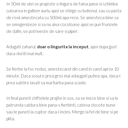
In 50ml de ulei se prajeste o lingura de faina pana-si schimba
culoarea in galben auriu apoi se stinge cu bulionul, sau cu pasta
de rosii amestecata cu 500ml apa rece. Se amesteca bine sa
se omogenizeze si sa nu aiva cocoloase apoi se pun frunzele
de dafin, se potriveste de sare si piper.
Adugati zaharul,
doar o lingurita la inceput
, apoi dupa gust
daca doriti mai mult.
Se fierbe la foc redus, amestecand din cand in cand aprox 10
minute. Daca sosul e prea gros mai adaugati putina apa, daca-i
prea subtire lasati sa mai fiarba pana scade.
In final puneti chiftelele prajite in sos, sa se inece bine si sa le
patrunda caldura bine pana-s fierbinti, cateva clocote bune
sau le puneti la cuptor daca-i incins. Merge la fel de bine si pe
plita.