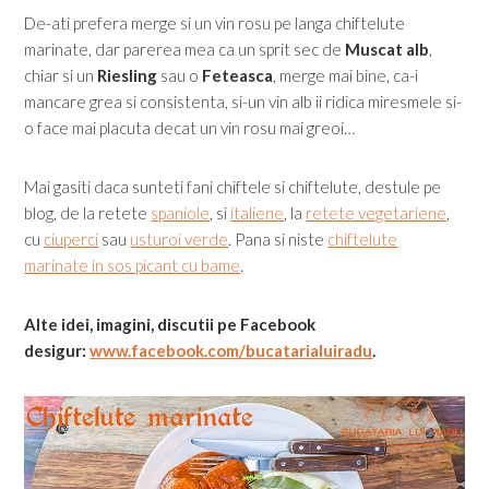
De-ati prefera merge si un vin rosu pe langa chiftelute
marinate, dar parerea mea ca un sprit sec de
Muscat alb
,
chiar si un
Riesling
sau o
Feteasca
, merge mai bine, ca-i
mancare grea si consistenta, si-un vin alb ii ridica miresmele si-
o face mai placuta decat un vin rosu mai greoi…
Mai gasiti daca sunteti fani chiftele si chiftelute, destule pe
blog, de la retete
spaniole
, si
italiene
, la
retete vegetariene
,
cu
ciuperci
sau
usturoi verde
. Pana si niste
chiftelute
marinate in sos picant cu bame
.
Alte idei, imagini, discutii pe Facebook
desigur:
www.facebook.com/bucatarialuiradu
.