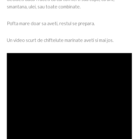
smantana, ulei, sau toate combinate.
Pofta mare doar sa aveti, restul se prepara.
Un video scurt de chiftelute marinate aveti si mai jos.