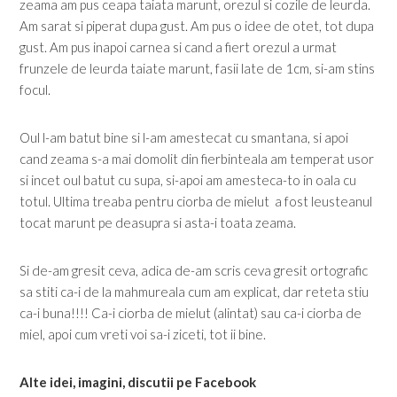
zeama am pus ceapa taiata marunt, orezul si cozile de leurda.
Am sarat si piperat dupa gust. Am pus o idee de otet, tot dupa
gust. Am pus inapoi carnea si cand a fiert orezul a urmat
frunzele de leurda taiate marunt, fasii late de 1cm, si-am stins
focul.
Oul l-am batut bine si l-am amestecat cu smantana, si apoi
cand zeama s-a mai domolit din fierbinteala am temperat usor
si incet oul batut cu supa, si-apoi am amesteca-to in oala cu
totul. Ultima treaba pentru ciorba de mielut a fost leusteanul
tocat marunt pe deasupra si asta-i toata zeama.
Si de-am gresit ceva, adica de-am scris ceva gresit ortografic
sa stiti ca-i de la mahmureala cum am explicat, dar reteta stiu
ca-i buna!!!! Ca-i ciorba de mielut (alintat) sau ca-i ciorba de
miel, apoi cum vreti voi sa-i ziceti, tot ii bine.
Alte idei, imagini, discutii pe Facebook