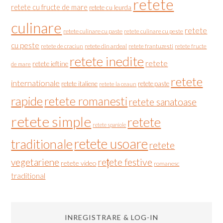
retete
retete cu fructe de mare
retete cu leurda
culinare
retete
retete culinare cu paste
retete culinare cu peste
cu peste
retete de craciun
retete din ardeal
retete frantuzesti
retete fructe
retete inedite
retete
retete ieftine
de mare
retete
internationale
retete italiene
retete paste
retete la ceaun
rapide
retete romanesti
retete sanatoase
retete simple
retete
retete spaniole
retete usoare
traditionale
retete
vegetariene
rețete festive
retete video
romanesc
traditional
INREGISTRARE & LOG-IN