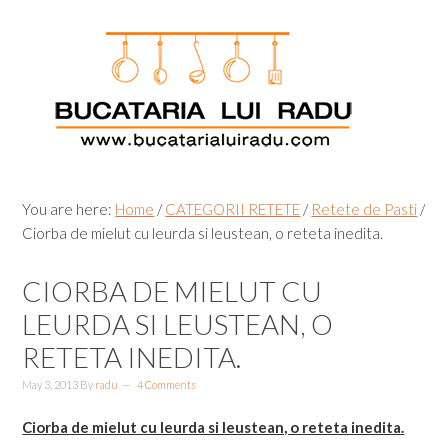
Skip
Skip
Skip
Skip
to
to
to
to
primary
main
primary
footer
navigation
content
sidebar
You are here:
Home
/
CATEGORII RETETE
/
Retete de Pasti
/
Ciorba de mielut cu leurda si leustean, o reteta inedita.
CIORBA DE MIELUT CU
LEURDA SI LEUSTEAN, O
RETETA INEDITA.
May 3, 2013
By
radu
4 Comments
Ciorba de mielut cu leurda si leustean, o reteta inedita.