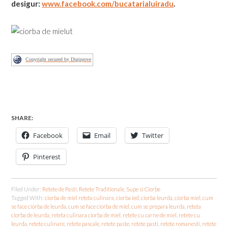
desigur:
www.facebook.com/bucatarialuiradu
.
Copyright secured by Digiprove
SHARE:
Facebook
Email
Twitter
Pinterest
Filed Under:
Retete de Pasti
,
Retete Traditionale
,
Supe si Ciorbe
Tagged With:
ciorba de miel reteta culinara
,
ciorba ied
,
ciorba leurda
,
ciorba miel
,
cum
se face ciorba de leurda
,
cum se face ciorba de miel
,
cum se prepara leurda
,
reteta
ciorba de leurda
,
reteta culinara ciorba de miel
,
retete cu carne de miel
,
retete cu
leurda
,
retete culinare
,
retete pascale
,
retete paste
,
retete pasti
,
retete romanesti
,
retete