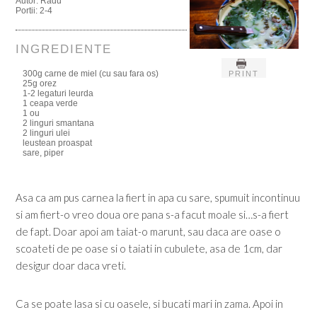
Autor:
Radu
Portii:
2-4
INGREDIENTE
300g carne de miel (cu sau fara os)
PRINT
25g orez
1-2 legaturi leurda
1 ceapa verde
1 ou
2 linguri smantana
2 linguri ulei
leustean proaspat
sare, piper
Asa ca am pus carnea la fiert in apa cu sare, spumuit incontinuu
si am fiert-o vreo doua ore pana s-a facut moale si…s-a fiert
de fapt. Doar apoi am taiat-o marunt, sau daca are oase o
scoateti de pe oase si o taiati in cubulete, asa de 1cm, dar
desigur doar daca vreti.
Ca se poate lasa si cu oasele, si bucati mari in zama. Apoi in