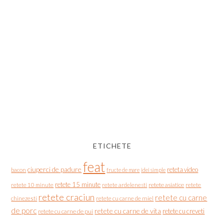
ETICHETE
feat
ciuperci de padure
reteta video
bacon
fructe de mare
idei simple
retete 15 minute
retete asiatice
retete
retete 10 minute
retete ardelenesti
retete craciun
retete cu carne
chinezesti
retete cu carne de miel
de porc
retete cu carne de vita
retete cu creveti
retete cu carne de pui