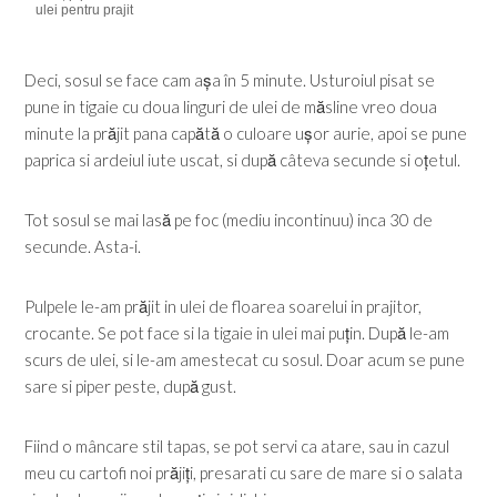
ulei pentru prajit
Deci, sosul se face cam așa în 5 minute. Usturoiul pisat se
pune in tigaie cu doua linguri de ulei de măsline vreo doua
minute la prăjit pana capătă o culoare ușor aurie, apoi se pune
paprica si ardeiul iute uscat, si după câteva secunde si oțetul.
Tot sosul se mai lasă pe foc (mediu incontinuu) inca 30 de
secunde. Asta-i.
Pulpele le-am prăjit in ulei de floarea soarelui in prajitor,
crocante. Se pot face si la tigaie in ulei mai puțin. După le-am
scurs de ulei, si le-am amestecat cu sosul. Doar acum se pune
sare si piper peste, după gust.
Fiind o mâncare stil tapas, se pot servi ca atare, sau in cazul
meu cu cartofi noi prăjiți, presarati cu sare de mare si o salata