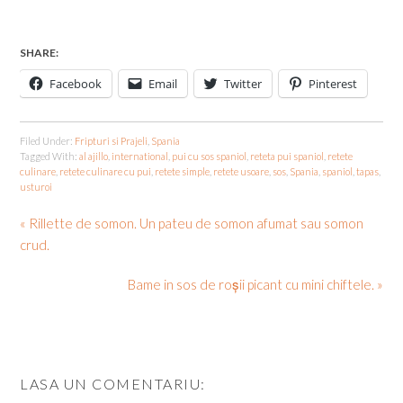
SHARE:
Facebook
Email
Twitter
Pinterest
Filed Under:
Fripturi si Prajeli
,
Spania
Tagged With:
al ajillo
,
international
,
pui cu sos spaniol
,
reteta pui spaniol
,
retete
culinare
,
retete culinare cu pui
,
retete simple
,
retete usoare
,
sos
,
Spania
,
spaniol
,
tapas
,
usturoi
« Rillette de somon. Un pateu de somon afumat sau somon
crud.
Bame in sos de roșii picant cu mini chiftele. »
LASA UN COMENTARIU: