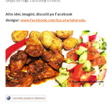
simpla de roșii, castraveți si ridichi.
Alte idei, imagini, discutii pe Facebook
desigur:
www.facebook.com/bucatarialuiradu
.
Copyright secured by Digiprove