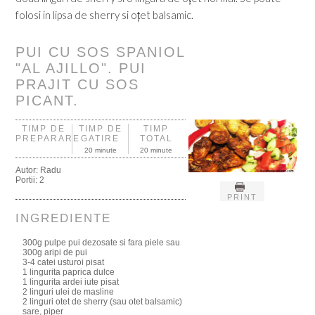
folosi in lipsa de sherry si oțet balsamic.
PUI CU SOS SPANIOL
"AL AJILLO". PUI
PRAJIT CU SOS
PICANT.
TIMP DE
TIMP DE
TIMP
PREPARARE
GATIRE
TOTAL
20 minute
20 minute
Autor:
Radu
Portii:
2
PRINT
INGREDIENTE
300g pulpe pui dezosate si fara piele sau
300g aripi de pui
3-4 catei usturoi pisat
1 lingurita paprica dulce
1 lingurita ardei iute pisat
2 linguri ulei de masline
2 linguri otet de sherry (sau otet balsamic)
sare, piper