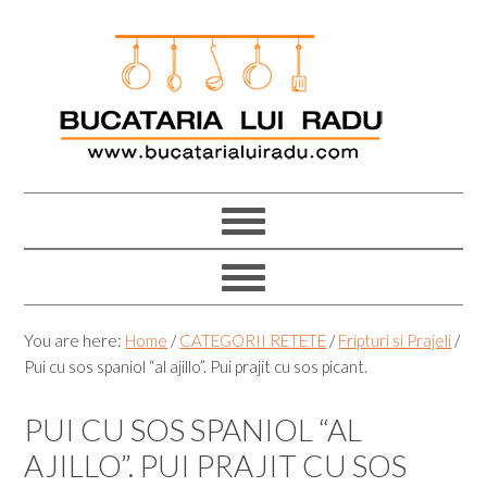
Skip
Skip
Skip
Skip
to
to
to
to
primary
main
primary
footer
navigation
content
sidebar
You are here:
Home
/
CATEGORII RETETE
/
Fripturi si Prajeli
/
Pui cu sos spaniol “al ajillo”. Pui prajit cu sos picant.
PUI CU SOS SPANIOL “AL
AJILLO”. PUI PRAJIT CU SOS