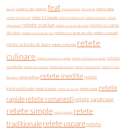
feat
ciuperci de padure
reteta video
bacon
fructe de mare
idei simple
retete 15 minute
retete asiatice
retete
retete 10 minute
retete ardelenesti
retete craciun
retete cu carne
chinezesti
retete cu carne de miel
de porc
retete cu carne de vita
retete cu creveti
retete cu carne de pui
retete
retete cu fructe de mare
retete cu leurda
culinare
retete
retete culinare cu paste
retete culinare cu peste
cu peste
retete de craciun
retete din ardeal
retete frantuzesti
retete fructe
retete inedite
retete
retete ieftine
de mare
retete
internationale
retete italiene
retete paste
retete la ceaun
rapide
retete romanesti
retete sanatoase
retete simple
retete
retete spaniole
retete usoare
traditionale
retete