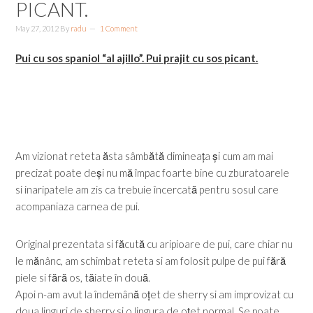
PICANT.
May 27, 2012
By
radu
1 Comment
Pui cu sos spaniol “al ajillo”. Pui prajit cu sos picant.
Am vizionat reteta ăsta sâmbătă dimineața și cum am mai
precizat poate deși nu mă împac foarte bine cu zburatoarele
si inaripatele am zis ca trebuie încercată pentru sosul care
acompaniaza carnea de pui.
Original prezentata si făcută cu aripioare de pui, care chiar nu
le mănânc, am schimbat reteta si am folosit pulpe de pui fără
piele si fără os, tăiate în două.
Apoi n-am avut la îndemână oțet de sherry si am improvizat cu
doua linguri de sherry si o lingura de oțet normal. Se poate