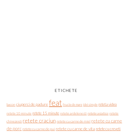
ETICHETE
feat
ciuperci de padure
reteta video
bacon
fructe de mare
idei simple
retete 15 minute
retete asiatice
retete
retete 10 minute
retete ardelenesti
retete craciun
retete cu carne
chinezesti
retete cu carne de miel
de porc
retete cu carne de vita
retete cu creveti
retete cu carne de pui