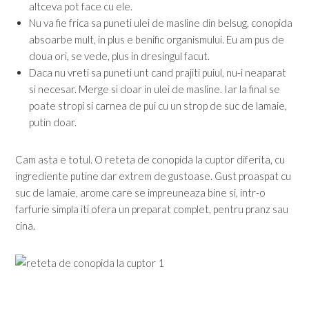
altceva pot face cu ele.
Nu va fie frica sa puneti ulei de masline din belsug, conopida
absoarbe mult, in plus e benific organismului. Eu am pus de
doua ori, se vede, plus in dresingul facut.
Daca nu vreti sa puneti unt cand prajiti puiul, nu-i neaparat
si necesar. Merge si doar in ulei de masline. Iar la final se
poate stropi si carnea de pui cu un strop de suc de lamaie,
putin doar.
Cam asta e totul. O reteta de conopida la cuptor diferita, cu
ingrediente putine dar extrem de gustoase. Gust proaspat cu
suc de lamaie, arome care se impreuneaza bine si, intr-o
farfurie simpla iti ofera un preparat complet, pentru pranz sau
cina.