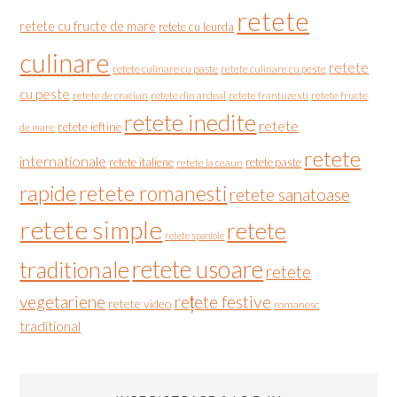
retete
retete cu fructe de mare
retete cu leurda
culinare
retete
retete culinare cu paste
retete culinare cu peste
cu peste
retete de craciun
retete din ardeal
retete frantuzesti
retete fructe
retete inedite
retete
retete ieftine
de mare
retete
internationale
retete italiene
retete paste
retete la ceaun
rapide
retete romanesti
retete sanatoase
retete simple
retete
retete spaniole
retete usoare
traditionale
retete
vegetariene
rețete festive
retete video
romanesc
traditional