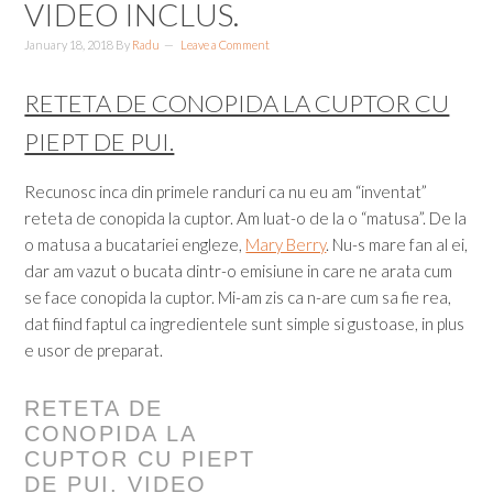
VIDEO INCLUS.
January 18, 2018
By
Radu
Leave a Comment
RETETA DE CONOPIDA LA CUPTOR CU
PIEPT DE PUI.
Recunosc inca din primele randuri ca nu eu am “inventat”
reteta de conopida la cuptor. Am luat-o de la o “matusa”. De la
o matusa a bucatariei engleze,
Mary Berry
. Nu-s mare fan al ei,
dar am vazut o bucata dintr-o emisiune in care ne arata cum
se face conopida la cuptor. Mi-am zis ca n-are cum sa fie rea,
dat fiind faptul ca ingredientele sunt simple si gustoase, in plus
e usor de preparat.
RETETA DE
CONOPIDA LA
CUPTOR CU PIEPT
DE PUI. VIDEO