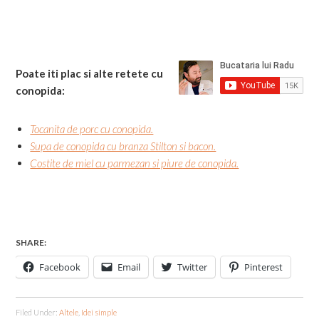
Poate iti plac si alte retete cu
conopida:
Tocanita de porc cu conopida.
Supa de conopida cu branza Stilton si bacon.
Costite de miel cu parmezan si piure de conopida.
SHARE:
Facebook
Email
Twitter
Pinterest
Filed Under:
Altele
,
Idei simple