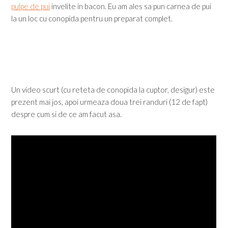
pulpe de pui
invelite in bacon. Eu am ales sa pun carnea de pui
la un loc cu conopida pentru un preparat complet.
Un video scurt (cu reteta de conopida la cuptor, desigur) este
prezent mai jos, apoi urmeaza doua trei randuri (12 de fapt)
despre cum si de ce am facut asa.