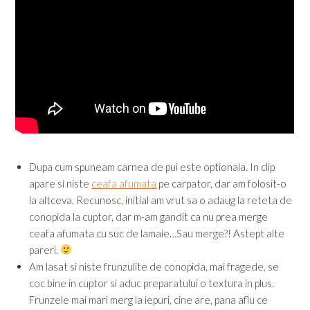
Dupa cum spuneam carnea de pui este optionala. In clip
apare si niste
ceafa afumata
pe carpator, dar am folosit-o
la altceva. Recunosc, initial am vrut sa o adaug la reteta de
conopida la cuptor, dar m-am gandit ca nu prea merge
ceafa afumata cu suc de lamaie…Sau merge?! Astept alte
pareri.
Am lasat si niste frunzulite de conopida, mai fragede, se
coc bine in cuptor si aduc preparatului o textura in plus.
Frunzele mai mari merg la iepuri, cine are, pana aflu ce