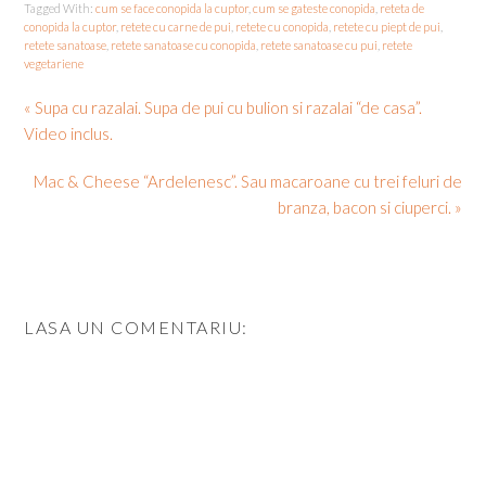
Tagged With:
cum se face conopida la cuptor
,
cum se gateste conopida
,
reteta de
conopida la cuptor
,
retete cu carne de pui
,
retete cu conopida
,
retete cu piept de pui
,
retete sanatoase
,
retete sanatoase cu conopida
,
retete sanatoase cu pui
,
retete
vegetariene
« Supa cu razalai. Supa de pui cu bulion si razalai “de casa”.
Video inclus.
Mac & Cheese “Ardelenesc”. Sau macaroane cu trei feluri de
branza, bacon si ciuperci. »
LASA UN COMENTARIU: