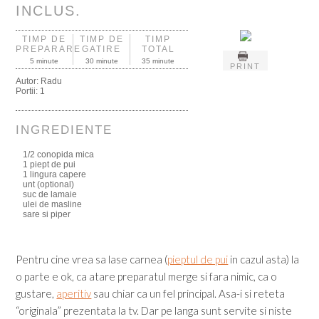
INCLUS.
TIMP DE
TIMP DE
TIMP
PREPARARE
GATIRE
TOTAL
5 minute
30 minute
35 minute
PRINT
Autor:
Radu
Portii:
1
INGREDIENTE
1/2 conopida mica
1 piept de pui
1 lingura capere
unt (optional)
suc de lamaie
ulei de masline
sare si piper
Pentru cine vrea sa lase carnea (
pieptul de pui
in cazul asta) la
o parte e ok, ca atare preparatul merge si fara nimic, ca o
gustare,
aperitiv
sau chiar ca un fel principal. Asa-i si reteta
“originala” prezentata la tv. Dar pe langa sunt servite si niste