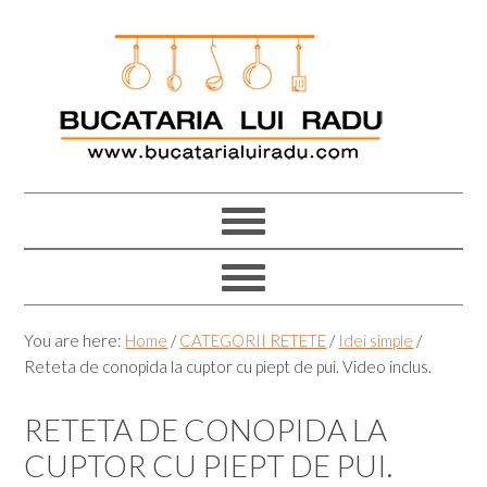
Skip
Skip
Skip
Skip
to
to
to
to
primary
main
primary
footer
navigation
content
sidebar
You are here:
Home
/
CATEGORII RETETE
/
Idei simple
/
Reteta de conopida la cuptor cu piept de pui. Video inclus.
RETETA DE CONOPIDA LA
CUPTOR CU PIEPT DE PUI.